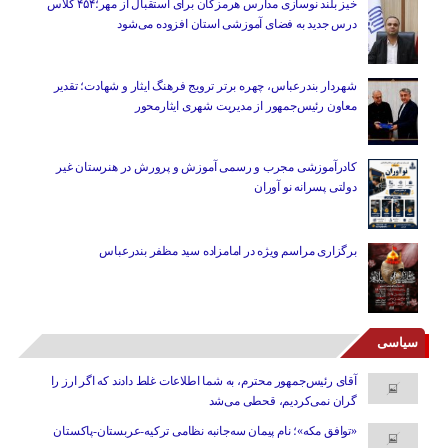
خیز بلند نوسازی مدارس هرمزگان برای استقبال از مهر؛۴۵۴ کلاس
درس جدید به فضای آموزشی استان افزوده می‌شود
شهردار بندرعباس، چهره برتر ترویج فرهنگ ایثار و شهادت؛ تقدیر
معاون رئیس‌جمهور از مدیریت شهری ایثارمحور
کادرآموزشی مجرب و رسمی آموزش و پرورش در هنرستان غیر
دولتی پسرانه نو آوران
برگزاری مراسم ویژه در امامزاده سید مظفر بندرعباس
سیاسی
آقای رئیس‌جمهور محترم، به شما اطلاعات غلط دادند که اگر ارز را
گران نمی‌کردیم، قحطی می‌شد
«توافق مکه»؛ نام پیمان سه‌جانبه نظامی ترکیه-عربستان-پاکستان