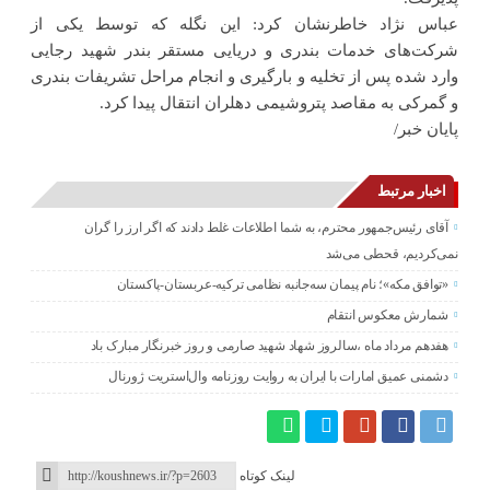
عباس نژاد خاطرنشان کرد: این نگله که توسط یکی از
شرکت‌های خدمات بندری و دریایی مستقر بندر شهید رجایی
وارد شده پس از تخلیه و بارگیری و انجام مراحل تشریفات بندری
و گمرکی به مقاصد پتروشیمی دهلران انتقال پیدا کرد.
پایان خبر/
اخبار مرتبط
آقای رئیس‌جمهور محترم، به شما اطلاعات غلط دادند که اگر ارز را گران
نمی‌کردیم، قحطی می‌شد
«توافق مکه»؛ نام پیمان سه‌جانبه نظامی ترکیه-عربستان-پاکستان
شمارش معکوس انتقام
هفدهم مرداد ماه ،سالروز شهاد شهید صارمی و روز خبرنگار مبارک باد
دشمنی عمیق امارات با ایران به روایت روزنامه وال‌استریت ژورنال
لینک کوتاه