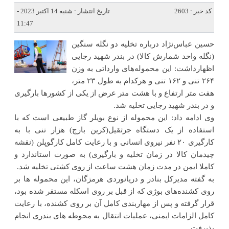
کد خبر : 2603
تاریخ انتشار : شنبه 14 اکتبر 2023 -
11:47
حسین عباس‌نژاد درباره تخلیه دو نگله سنگین
(نگله واحد شمارش کالا) در بندر شهید رجایی
اظهارداشت: این محموله‌های وارداتی به وزن
۲۶۴ تنی و ۱۶۲ تنی و هرکدام به طول ۲۳ متر،
هفت متر ارتفاع و با هشت متر عرض از یکی از کشورها بارگیری
و در بندر شهید رجایی تخلیه شد.
وی ادامه داد: این محموله از نوع بویلر گاز طبیعی است که با
استفاده از یک دستگاه جرثقیل(کرین بارج) هزار تنی با به
کارگیری ۲۰ نفر نیروی انسانی و با رعایت کامل کارگوپلن (نقشه
چیدمان کالا در زمان تخلیه و بارگیری) به صورت استاندارد و
کاملا ایمن در مدت زمان هشت ساعت از روی کشتی تخلیه شد.
به گفته مدیرکل بنادر و دریانوردی هرمزگان، این محموله ‌ها بر
روی کشنده‌های بوژی که از قبل بر روی اسکله مستقر شده بود،
قرار گرفته و پس از مهاربندی کامل آن بر روی کشنده، با رعایت
کامل الزامات ایمنی، عملیات انتقال به محوطه های بندری انجام
پذیرفت.