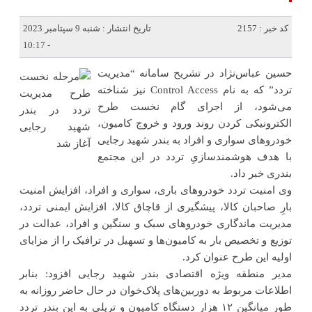
کد خبر : 2157
تاریخ انتشار : شنبه 9 سپتامبر 2023
- 10:17
حسین عباس‌نژاد در تشریح سامانه “مدیریت
تردد” که به نام Control Access نیز شناخته
می‌شود، از اجرای گام نخست طرح
الکترونیکی کردن روند ورود و خروج کامیون،
خودروهای سواری و افراد به بندر شهید رجایی
با هدف هوشمندسازیِ تردد در این مجتمع
بندری خبر داد.
وی امنیت تردد خودروهای باری، سواری و افراد، افزایش امنیت
بارِ صاحبان کالا، پیشگیری از قاچاق کالا، افزایش ایمنی تردد،
مدیریت ماندگاری خودروهای سبک و سنگین و افراد، عدالت در
توزیع و تخصیص بار به کامیون‌ها و تسهیل در ترافیک را از مزایای
اولیه این طرح عنوان کرد.
مدیر منطقه ویژه اقتصادی بندر شهید رجایی افزود: بنابر
اطلاعات مربوط به دوربین‌های پلاک‌خوان در حال حاضر روزانه به
طور میانگین ۱۲ هزار دستگاه کامیون و تریلی به این بندر تردد