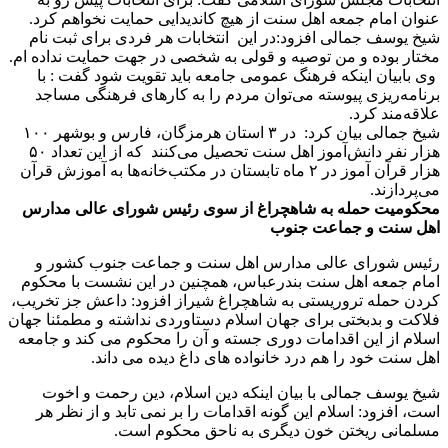
عنوان امام جمعه اهل سنت از هیچ کاندیدایی حمایت نخواهم کرد.
شیخ یوسف جمالی افزود:در این انتخابات هر فردی برای ثبت نام
مختار بوده و من توصیه و قولی به شخصی در جهت حمایت نداده ام.
وی بابیان اینکه فرهنگ عمومی جامعه باید تقویت شود گفت : با
برنامه‌ریزی پیوسته می‌توان مردم را به کارهای فرهنگی مساجد
علاقه‌مند کرد.
شیخ جمالی بیان کرد: در ۳ استان هرمزگان، فارس و بوشهر ۱۰۰
هزار نفر دانش‌آموز اهل سنت تحصیل می‌کنند که از این تعداد ۵۰
هزار قرآن آموز در ۲ ماه تابستان در مکتب‌خانه‌ها به آموزش قرآن
می‌پردازند.
محکومیت حمله به شاهچراغ از سوی رئیس شورای عالی مدارس
اهل سنت و جماعت جنوب
رئیس شورای عالی مدارس اهل سنت و جماعت جنوب کشور و
امام جمعه اهل سنت بندرعباس، همچنین در این نشست با محکوم
کردن حمله تروریستی به شاهچراغ شیراز افزود: داعش جز تخریب،
فلاکت و بدبختی برای جهان اسلام دستاوردی نداشته و مطمئنا جهان
اسلام از این اقدامات دوری جسته و آن را محکوم می کند و جامعه
اهل سنت خود را هم درد خانواده های داغ دیده می داند.
شیخ یوسف جمالی با بیان اینکه دین اسلام، دین رحمت و اخوت
است، افزود: اسلام این گونه اقدامات را بر نمی تابد و از نظر هر
مسلمانی ریختن خون دیگری به ناحق محکوم است.