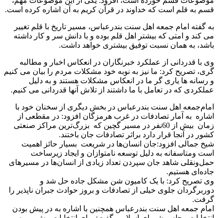
موضوعات قسم خورده است، افزود: یکی از این موضوعات مهم،
قسم به قلم است که خداوند در قرآن کریم به آن اشاره کرده است.
به گفته امام جمعه اهل سنت بندرعباس، مسیر تاریخ با قلم تغییر
می کند و امتی که بیشتر اهل قلم بوده و با دانش سر و کار داشته
باشد، به همان نسبت توفیق بیشتری خواهد داشت.
وی با قدردانی از عملکرد خبرنگاران در انعکاس اخبار و مطالبه
گری، تصریح کرد: ما نیز به نوبه خود مشکلات مردم را بیان می کنیم
و رسانه ها یاری گر ما در انعکاس مشکلات هستند و به دلیل
عملکردی که در تعامل با ما داشتند از تلاش آنها قدردانی می کنیم.
امام‌جمعه اهل سنت بندرعباس در بخش دیگری از سخنان خود با
اشاره به آمار تصادفات در غرب هرمزگان افزود: در مقطعی از
زمان بیش از 60نفر در مسیر گچین که بزرگ‌ترین مراکز صنعتی
کشور در آنجا قرار دارد براثر تصادفات جان باختند.
شیخ جمالی افزود:جان انسان‌ها در شریعت بسیار حائز اهمیت
است ومتاسفانه به دلیل توسعه نامتوازان و ایجاد زیرساخت
حمل‌ونقلی شاهد جان سپردن تعداد زیادی از انسان‌ها در مسیرهای
جاده‌ای هستیم.
وی تصریح کرد: با یک کامیون شن مشکل جاده حل شد و
دوربرگردان جلوی خیلی از تصادفات و بروز حوادث جبران ناپذیر را
گرفت.
امام جمعه اهل سنت بندرعباس همچنین با اشاره به در پیش بودن
انتخابات مجلس شورای اسلامی گفت: برای انتخابات پیش رو به