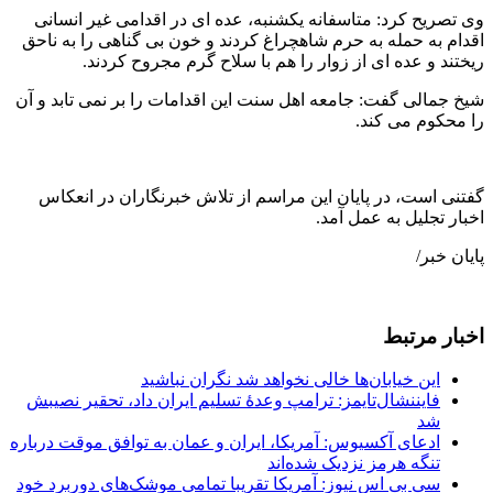
وی تصریح کرد: متاسفانه یکشنبه، عده ای در اقدامی غیر انسانی
اقدام به حمله به حرم شاهچراغ کردند و خون بی گناهی را به ناحق
ریختند و عده ای از زوار را هم با سلاح گرم مجروح کردند.
شیخ جمالی گفت: جامعه اهل سنت این اقدامات را بر نمی تابد و آن
را محکوم می کند.
گفتنی است، در پایان این مراسم از تلاش خبرنگاران در انعکاس
اخبار تجلیل به عمل آمد.
پایان خبر/
اخبار مرتبط
این خیابان‌ها خالی نخواهد شد نگران نباشید
فایننشال‌تایمز: ترامپ وعدۀ تسلیم ایران داد، تحقیر نصیبش
شد
ادعای آکسیوس: آمریکا، ایران و عمان به توافق موقت درباره
تنگه هرمز نزدیک شده‌اند
سی بی اس نیوز: آمریکا تقریبا تمامی موشک‌های دوربرد خود