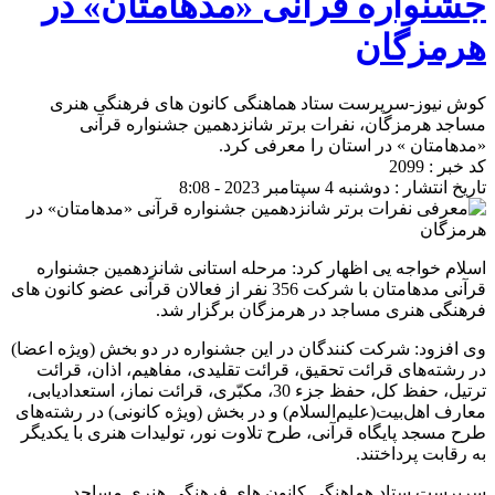
جشنواره قرآنی «مدهامتان» در
هرمزگان
کوش نیوز-سرپرست ستاد هماهنگی کانون های فرهنگی هنری
مساجد هرمزگان، نفرات برتر شانزدهمین جشنواره قرآنی
«مدهامتان » در استان را معرفی کرد.
کد خبر : 2099
تاریخ انتشار : دوشنبه 4 سپتامبر 2023 - 8:08
اسلام خواجه یی اظهار کرد: مرحله استانی شانزدهمین جشنواره
قرآنی مدهامتان با شرکت 356 نفر از فعالان قرآنی عضو کانون های
فرهنگی هنری مساجد در هرمزگان برگزار شد.
وی افزود: شرکت کنندگان در این جشنواره در دو بخش (ویژه اعضا)
در رشته‌های قرائت تحقیق، قرائت تقلیدی، مفاهیم، اذان، قرائت
ترتیل، حفظ کل، حفظ جزء 30، مکبّری، قرائت نماز، استعدادیابی،
معارف اهل‌بیت(علیم‌السلام) و در بخش (ویژه کانونی) در رشته‌های
طرح مسجد پایگاه قرآنی، طرح تلاوت نور، تولیدات هنری با یکدیگر
به رقابت پرداختند.
سرپرست ستاد هماهنگی کانون های فرهنگی هنری مساجد