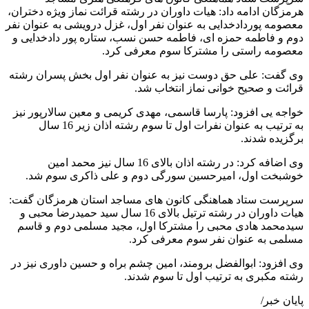
هرمزگان ادامه داد: هیات داوران در رشته قرائت نماز ویژه دختران،
معصومه پوردادخدایی به عنوان نفر اول، غزل درویشی به عنوان نفر
دوم و فاطمه حمزه ای، فاطمه حسن نسب، ستاره پور دادخدایی و
معصومه راستی را مشترکا سوم معرفی کرد.
وی گفت: علی حق دوست نیز به عنوان نفر اول بخش پسران رشته
قرائت و صحیح خوانی نماز انتخاب شد.
خواجه یی افزود: پارسا قاسمی، مهدی کریمی و معین سالارپور نیز
به ترتیب به عنوان نفرات اول تا سوم رشته اذان زیر 16 سال
برگزیده شدند.
وی اضافه کرد: در رشته اذان بالای 16 سال نیز محمد امین
خوشبخت اول، امیرحسین سورگی دوم و علی ذاکری سوم شد.
سرپرست ستاد هماهنگی کانون های مساجد استان هرمزگان گفت:
هیات داوران در رشته ترتیل بالای 16 سال سید حمیدرضا محبی و
سیدمحمد هادی محبی را مشترکا اول، مجید مسلمی دوم و قاسم
مسلمی به عنوان نفر سوم معرفی کرد.
وی افزود: ابوالفضل برومند، امین چشم براه و حسین داوری نیز در
رشته مکبری به ترتیب اول تا سوم شدند.
پایان خبر/