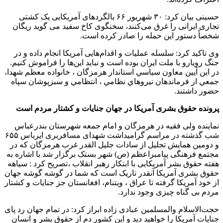
حسینی بیان کرد: ۳۰ شهریور ۶۶ بالگردهای آمریکایی یک کشتی
تجاری ایرانی را غرق می‌کنند، سخنگوی کاخ سفید می گوید ریگان
شخصاً دستور این حمله را صادر کرده است.
وی تاکید کرد: سلسله عملیات و اقدام‌هایی آمریکا انجام داده و در
جنگ رویارو با ملت ایران بوده است و نباید این‌ها را فراموش کنیم.
در اين آيين معاون سياسي استاندار هرمزگان ، خانواده معظم شهدا،
جمعي از فرماندهان نيروهاي نظامي ، انتظامي و سبزپوشان سپاه
حضور داشتند.
پرونده حقوق بشری آمریکا در جهان جنایات و کشتار مردم است
نماینده ولی فقیه در هرمزگان و امام جمعه شهرستان بندرعباس
شب گذشته در مراسم گرامیداشت شهدای مسافربری ایرباس ۶۵۵
و دومین همایش تجلیل از سادات جلیل القدر غرب هرمزگان که در
مجتمع فرهنگی پیامبراعظم (ص) شهر بستک برگزار شد با اشاره به
هفته حقوق بشر آمریکایی با ابتکار رهبر انقلاب ،تصریح کرد : سیاهه
حقوق بشری آمریکا آنقدر تاریک است که شما در گوشه گوشه جهان
از خود آمریکا گرفته تا عراق ، ویتنام، افغانستان جز جنایات و کشتار
مردم بی گناه چیزی وجود ندارد.
حجت‌الاسلام والمسلمین عبادی زاده ابراز کرد: در تمام جهان رد پای
جنایات آمریکا را خواهید دید و این کشور دم از حقوق بشر و انسان