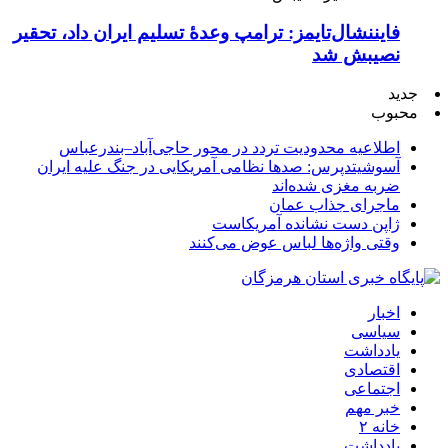
فایننشال‌تایمز: ترامپ وعدۀ تسلیم ایران داد، تحقیر
نصیبش شد
جدید
محبوب
اطلاعیه محدودیت تردد در محور حاجی‌آباد–بندرعباس
آسوشیتدپرس: صدها نظامی آمریکایی در جنگ علیه ایران
ضربه مغزی شده‌اند
ماجرای جذاب عمان
ژاپن دست نشانده آمریکاست
وقتی واژه‌ها لباس عوض می‌کنند
اخبار
سیاسی
یادداشت
اقتصادی
اجتماعی
خبر مهم
خانه ۲
یادداشت