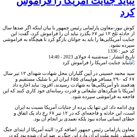
نباید جنایت امریكا را فراموش
كرد
کوش نیوز-معاون پارلمانی رئیس جمهور با بیان اینکه اگر صدها سال
از حادثه تلخ ۱۲ تیر ۶۷ بگذرد نباید آن را فراموش کرد، گفت: این
جنایت آمریکایی‌ها را باید به جوانان بازگو کرد تا هیچگاه به فراموشی
سپرده نشود.
کد خبر : 1336
تاریخ انتشار : سه‌شنبه 4 جولای 2023 - 14:40
سید محمد حسینی در آیین گلباران محل شهادت شهدای ۱۲ تیر سال
۶۷ که ۲۹۰ مسافر هواپیمای ۶۵۵ ایران ایر با شلیک مستقیم و
هدفمند ناو آمریکایی‌ها به شهادت رسیدند، افزود: نباید اجازه داد
آمریکا با شگردهای تبلیغاتی و قدرت رسانه‌ای خود کاری کنند که این
فاجعه به فراموشی سپرده شود.
وی ادامه داد: این تنها یک پرده از جنایات آمریکا نسبت به ایران
است، این حادثه و فاجعه‌ای که در ۱۲ تیر ۶۷ رخ داد یک اتفاق و
خطای انسانی ساده نبود بلکه تعمدی بر انجام آن بود.
معاون پارلمانی رئیس جمهور اضافه کرد: البته آمریکا از ابتدای جنگ
تحمیلی علیه ملت ایران وارد این جنگ بر ضد ایران شده بود که در