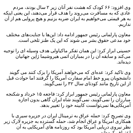
وی افزود: ۶۶ کودک که هشت نفر آنان زیر ۲ سال بودند، مردم
عادی که به مسافرت می‌روند را هدف قرار می‌دهند، این یعنی اینکه
به هر قیمتی می‌خواهیم به ایران ضربه بزنیم و هیچ پروایی هم از آن
نداریم.
معاون پارلمانی رئیس جمهور ادامه داد: این‌ها با جنایت‌های مختلف
خود مدعی حقوق بشر می شوند که این یک طنز تلخی است.
حسینی ابراز کرد: این همان تفکر ماکیاولی هدف وسیله ای را توجیه
می‌کند و سابقه آن را در بمباران اتمی هیروشیما ژاپن جهانیان
دیده‌اند.
وی تاکید کرد: عده‌ای که می‌خواهند آمریکا را بزک کنند می گویند
دانشجویان پیرو خط امام سفارت آمریکا را گرفتند اما حوادث قبل
از این تاریخ مانند کودتای سال ۳۲ را نمی‌گویند.
معاون پارلمانی رئیس جمهور ابراز کرد: فاجعه ۱۵ خرداد و شکنجه
مبارزان را نمی‌گویند، نمی‌گویند شاه ایران گاهی بدون اجازه
آمریکایی‌ها نمی‌توانست کابینه خود را تغییر بدهد.
وی تصریح کرد: حمله عراق به ترمینال ایران در جزیره سیری با
همکاری آمریکا و عراق انجام شد، حمله گسترده به جزیره لارک زیر
نظر نیروی دریایی آمریکا بود که روزنامه های آمریکایی به آن
اعتراف کرده‌اند.