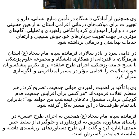
وی همچنین از آمادگی دانشگاه در تأمین منابع انسانی، دارو و
تجهیزات برای موکب‌های درمانی اعزامی استان به اربعین حسینی
خبر داد و ابراز امیدواری کرد با نگاهی راهبردی و تحلیلی، گام‌های
مؤثری در جهت تقویت جریان‌های خودجوش بسیجی و ارتقای
خدمات بهداشتی و درمانی برداشته شود.
در ادامه، سردار اباذر سالاری فرمانده سپاه امام سجاد (ع) استان
هرمزگان، با قدردانی از همکاری دانشگاه و مجموعه علوم پزشکی
با بسیج جامعه پزشکی، اجرای طرح «تفقد» برای تکریم پیشکسوتان
حوزه سلامت را اقدامی مؤثر در مسیر امیدآفرینی و الگوسازی
عنوان کرد.
وی با تأکید بر اهمیت راهبردی جوانی جمعیت، تصریح کرد: رهبر
معظم انقلاب فرموده‌اند “هر کسی برای افزایش جمعیت قدم
کوچکی بردارد، مشمول دعاهای نیمه‌شب من خواهد بود”؛ بنابراین
باید تمام ظرفیت‌ها در این مسیر به‌کار گرفته شود.
فرمانده سپاه امام سجاد (ع) همچنین به اجرای طرح «نفس» در
راستای مشاوره، تشویق به فرزندآوری و جلوگیری از سقط جنین
عمدی اشاره کرد و گفت: این طرح دستاوردهای ارزشمندی داشته و
شایسته حمایت و گسترش است.