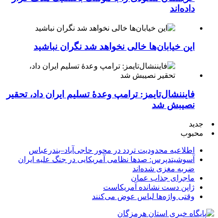
داده‌اند
این خیابان‌ها خالی نخواهد شد نگران نباشید
فایننشال‌تایمز: ترامپ وعدۀ تسلیم ایران داد، تحقیر
نصیبش شد
جدید
محبوب
اطلاعیه محدودیت تردد در محور حاجی‌آباد–بندرعباس
آسوشیتدپرس: صدها نظامی آمریکایی در جنگ علیه ایران
ضربه مغزی شده‌اند
ماجرای جذاب عمان
ژاپن دست نشانده آمریکاست
وقتی واژه‌ها لباس عوض می‌کنند