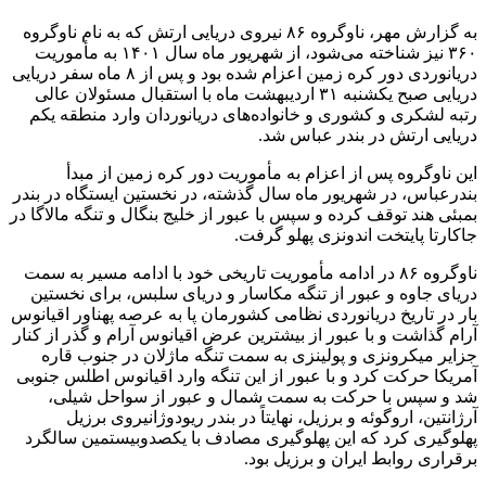
به گزارش مهر، ناوگروه ۸۶ نیروی دریایی ارتش که به نام ناوگروه
۳۶۰ نیز شناخته می‌شود، از شهریور ماه سال ۱۴۰۱ به مأموریت
دریانوردی دور کره زمین اعزام شده بود و پس از ۸ ماه سفر دریایی
دریایی صبح یکشنبه ۳۱ اردیبهشت ماه با استقبال مسئولان عالی
رتبه لشکری و کشوری و خانواده‌های دریانوردان وارد منطقه یکم
دریایی ارتش در بندر عباس شد.
این ناوگروه پس از اعزام به مأموریت دور کره زمین از مبدأ
بندرعباس، در شهریور ماه سال گذشته، در نخستین ایستگاه در بندر
بمبئی هند توقف کرده و سپس با عبور از خلیج بنگال و تنگه مالاگا در
جاکارتا پایتخت ‌اندونزی پهلو گرفت.
ناوگروه ۸۶ در ادامه مأموریت تاریخی خود با ادامه مسیر به سمت
دریای جاوه و عبور از تنگه مکاسار و دریای سلبس، برای نخستین
بار در تاریخ دریانوردی نظامی کشورمان پا به عرصه پهناور اقیانوس
آرام گذاشت و با عبور از بیشترین عرض اقیانوس آرام و گذر از کنار
جزایر میکرونزی و پولینزی به سمت تنگه ماژلان در جنوب قاره
آمریکا حرکت کرد و با عبور از این تنگه وارد اقیانوس اطلس جنوبی
شد و سپس با حرکت به سمت شمال و عبور از سواحل شیلی،
آرژانتین، اروگوئه و برزیل، نهایتاً در بندر ریودوژانیروی برزیل
پهلوگیری کرد که این پهلوگیری مصادف با یکصدوبیستمین سالگرد
برقراری روابط ایران و برزیل بود.