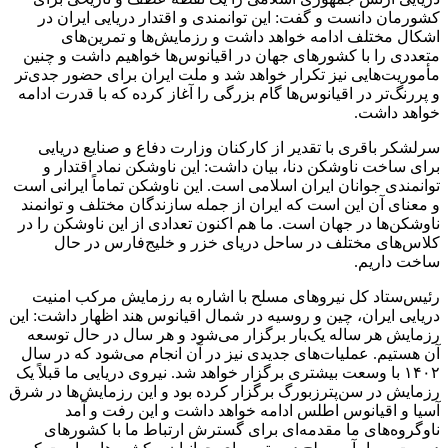
کشورمان دانست و گفت: این توانمندی و اقتدار دریایی ایران در
‌اشکال مختلف ادامه خواهد داشت و رزمایش‌ها و تمرین‌های
متعددی را با کشورهای جهان در اقیانوس‌ها خواهیم داشت و چنین
مأموریت‌هایی نیز تکرار خواهد شد و ملت ایران برای حضور جدی‌تر
و پررنگ‌تر در اقیانوس‌ها گام بزرگی را آغاز کرده که با قدرت ادامه
خواهد داشت.
سرلشکر باقری با تقدیر از کارکنان وزارت دفاع و صنایع دریایی
برای ساخت ناوشکن دنا، بیان داشت: این ناوشکن نماد اقتدار و
توانمندی جوانان ایران اسلامی است. این ناوشکن تماماً ایرانی است
و معنای آن این است که ایران از جمله سازندگان مختلف و توانمند
ناوشکن‌ها در جهان است. ما هم اکنون تعدادی از این ناوشکن را در
کلاس‌های مختلف در ساحل دریای خزر و خلیج‌فارس در حال
ساخت داریم.
رئیس‌ستاد کل نیروهای مسلح با ‌اشاره به رزمایش مرکب امنیت
دریایی ایران، چین و روسیه در شمال اقیانوس هند اظهار داشت: این
رزمایش هر ساله یک‌بار برگزار می‌شود و هر سال در حال توسعه
آن هستیم. عملیات‌های جدیدی نیز در آن انجام می‌شود که در سال
۱۴۰۲ با وسعت بیشتری برگزار خواهد شد. نیروی دریایی ما قبلاً یک
رزمایش در سن‌پترزبورگ برگزار کرده بود و این رزمایش‌ها در شرق
آسیا و اقیانوس اطلس ادامه خواهد داشت و این رفت و آمد
ناوگروه‌های ما مقدمه‌ای برای گسترش ارتباط ما با کشورهای