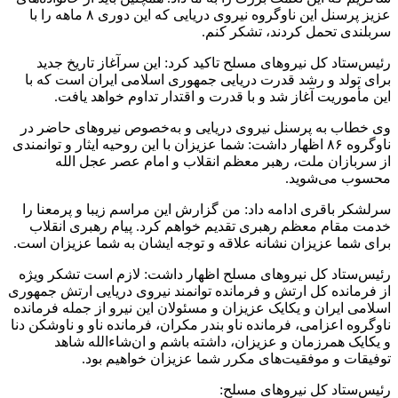
عزیز پرسنل این ناوگروه نیروی دریایی که این دوری ۸ ماهه را با
سربلندی تحمل کردند، تشکر کنم.
رئیس‌ستاد کل نیروهای مسلح تاکید کرد: این سرآغاز تاریخ جدید
برای تولد و رشد قدرت دریایی جمهوری اسلامی ایران است که با
این مأموریت آغاز شد و با قدرت و اقتدار تداوم خواهد یافت.
وی خطاب به پرسنل نیروی دریایی و به‌خصوص نیروهای حاضر در
ناوگروه ۸۶ اظهار داشت: شما عزیزان با این روحیه ایثار و توانمندی
از سربازان ملت، رهبر معظم انقلاب و امام عصر عجل الله
محسوب می‌شوید.
سرلشکر باقری ادامه داد: من گزارش این مراسم زیبا و پرمعنا را
خدمت مقام معظم رهبری تقدیم خواهم کرد. پیام رهبری انقلاب
برای شما عزیزان نشانه علاقه و توجه ایشان به شما عزیزان است.
رئیس‌ستاد کل نیروهای مسلح اظهار داشت: لازم است تشکر ویژه
از فرمانده کل ارتش و فرمانده توانمند نیروی دریایی ارتش جمهوری
اسلامی ایران و یکایک عزیزان و مسئولان این نیرو از جمله فرمانده
ناوگروه اعزامی، فرمانده ناو بندر مکران، فرمانده ناو و ناوشکن دنا
و یکایک همرزمان و عزیزان، داشته باشم و ان‌شاءالله شاهد
توفیقات و موفقیت‌های مکرر شما عزیزان خواهیم بود.
رئیس‌ستاد کل نیروهای مسلح: