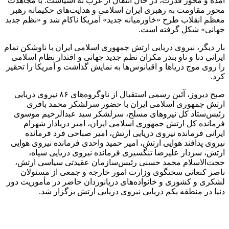
آمده و محور قدرت، در حال انتقال از غرب به آسیاست. با مجاهدت
محور مقاومت به رهبری ایران اسلامی و هدایت‌های حکیمانه رهبر
معظم انقلاب طرح «خاورمیانه جدید» آمریکا ناکام شد و «نظم جدید
جهانی» شکل گرفته است.
بار دیگر، نیروی دریایی ارتش جمهوری اسلامی ایران با ناوشکن تمام
ایرانی دنا و ناو بندر مکران نظم جدید جهانی و اقتدار نظام اسلامی
را روی موج دریاها و اقیانوس‌ها به نمایش گذاشت و آمریکا را تحقیر
کرد.
صبح دیروز، آئین رسمی استقبال از ناوگروه‌های ۸۶ نیروی دریایی
ارتش جمهوری اسلامی ایران با حضور سرلشکر محمد باقری
رئیس‌ستاد کل نیروهای مسلح، سرلشکر سید عبدالرحیم موسوی
فرمانده کل ارتش جمهوری اسلامی ایران، امیر دریادار شهرام
ایرانی فرمانده نیروی دریایی ارتش، امیر صباحی فرد فرمانده
نیروی پدافند هوایی ارتش، امیر حمید واحدی فرمانده نیروی هوایی
ارتش، سردار علیرضا تنگسیری فرمانده نیروی دریایی سپاه،
حجت‌الاسلام محمد حسنی رئیس‌سازمان عقیدتی سیاسی ارتش،
ناصر کنعانی سخنگوی وزارت امور خارجه و جمعی از مسئولان
لشکری و کشوری و خانواده‌های دریانوردان حاضر در مأموریت دور
دنیا در منطقه یکم دریایی نیروی دریایی ارتش برگزار شد.