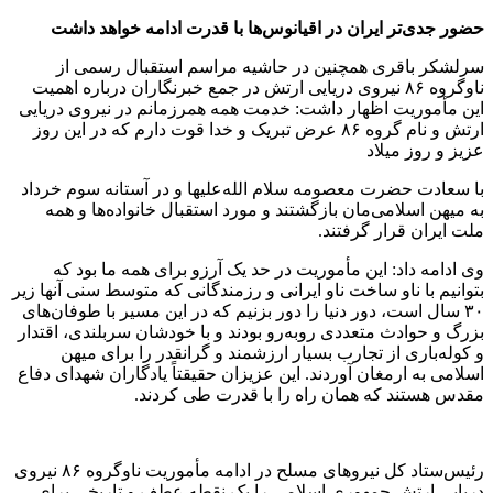
حضور جدی‌تر ایران در اقیانوس‌ها
با قدرت ادامه خواهد داشت
سرلشکر باقری همچنین در حاشیه مراسم استقبال رسمی از
ناوگروه ۸۶ نیروی دریایی ارتش در جمع خبرنگاران درباره اهمیت
این مأموریت اظهار داشت: خدمت همه همرزمانم در نیروی دریایی
ارتش و نام گروه ۸۶ عرض تبریک و خدا قوت دارم که در این روز
عزیز و روز میلاد
با سعادت حضرت معصومه سلام الله‌علیها و در آستانه سوم خرداد
به میهن اسلامی‌مان بازگشتند و مورد استقبال خانواده‌ها و همه
ملت ایران قرار گرفتند.
وی ادامه داد: این مأموریت در حد یک آرزو برای همه ما بود که
بتوانیم با ناو ساخت ناو ایرانی و رزمندگانی که متوسط سنی آنها زیر
۳۰ سال است، دور دنیا را دور بزنیم که در این مسیر با طوفان‌های
بزرگ و حوادث متعددی روبه‌رو بودند و با خودشان سربلندی، اقتدار
و کوله‌باری از تجارب بسیار ارزشمند و گرانقدر را برای میهن
اسلامی به ارمغان آوردند. این عزیزان حقیقتاً یادگاران شهدای دفاع
مقدس هستند که همان راه را با قدرت طی کردند.
رئیس‌ستاد کل نیروهای مسلح در ادامه مأموریت ناوگروه ۸۶ نیروی
دریایی ارتش جمهوری اسلامی را یک نقطه عطف و تاریخی برای