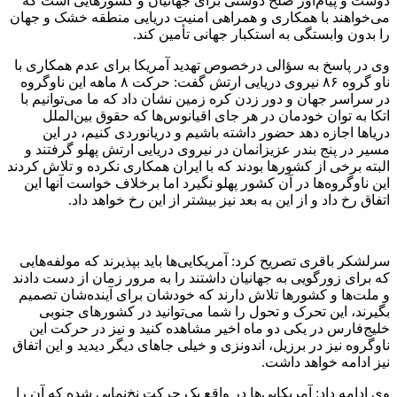
دوست و پیام‌آور صلح دوستی برای جهانیان و کشورهایی است که
می‌خواهند با همکاری و همراهی امنیت دریایی منطقه خشک و جهان
را بدون وابستگی به استکبار جهانی تأمین کند.
وی در پاسخ به سؤالی درخصوص تهدید آمریکا برای عدم همکاری با
ناو گروه ۸۶ نیروی دریایی ارتش گفت: حرکت ۸ ماهه این ناوگروه
در سراسر جهان و دور زدن کره زمین نشان داد که ما می‌توانیم با
اتکا به توان خودمان در هر جای اقیانوس‌ها که حقوق بین‌الملل
دریاها اجازه دهد حضور داشته باشیم و دریانوردی کنیم، در این
مسیر در پنج بندر عزیزانمان در نیروی دریایی ارتش پهلو گرفتند و
البته برخی از کشورها بودند که با ایران همکاری نکرده و تلاش کردند
این ناوگروه‌ها در آن کشور پهلو نگیرد اما برخلاف خواست آنها این
اتفاق رخ داد و از این به بعد نیز بیشتر از این رخ خواهد داد.
سرلشکر باقری تصریح کرد: آمریکایی‌ها باید بپذیرند که مولفه‌هایی
که برای زورگویی به جهانیان داشتند را به مرور زمان از دست دادند
و ملت‌ها و کشورها تلاش دارند که خودشان برای آینده‌شان تصمیم
بگیرند، این تحرک و تحول را شما می‌توانید در کشورهای جنوبی
خلیج‌فارس در یکی دو ماه اخیر مشاهده کنید و نیز در حرکت این
ناوگروه نیز در برزیل، ‌اندونزی و خیلی جاهای دیگر دیدید و این اتفاق
نیز ادامه خواهد داشت.
وی ادامه داد: آمریکایی‌ها در واقع یک حرکت نخ‌نمایی شده که آن را