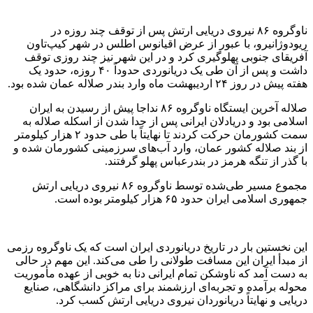
ناوگروه ۸۶ نیروی دریایی ارتش پس از توقف چند روزه در
ریودوژانیرو، با عبور از عرض اقیانوس اطلس در شهر کیپ‌تاون
آفریقای جنوبی پهلوگیری کرد و در این شهر نیز چند روزی توقف
داشت و پس از آن طی یک دریانوردی حدوداً ۴۰ روزه، حدود یک
هفته پیش در روز ۲۴ اردیبهشت ماه وارد بندر صلاله عمان شده بود.
صلاله آخرین ایستگاه ناوگروه ۸۶ نداجا پیش از رسیدن به ایران
اسلامی بود و دریادلان ایرانی پس از جدا شدن از اسکله صلاله به
سمت کشورمان حرکت کردند تا نهایتاً با طی حدود ۲ هزار کیلومتر
از بند صلاله کشور عمان، وارد آب‌های سرزمینی کشورمان شده و
با گذر از تنگه هرمز در بندرعباس پهلو گرفتند.
مجموع مسیر طی‌شده توسط ناوگروه ۸۶ نیروی دریایی ارتش
جمهوری اسلامی ایران حدود ۶۵ هزار کیلومتر بوده است.
این نخستین بار در تاریخ دریانوردی ایران است که یک ناوگروه رزمی
از مبدأ ایران این مسافت طولانی را طی می‌کند. این مهم در حالی
به دست آمد که ناوشکن تمام ایرانی دنا به خوبی از عهده مأموریت
محوله برآمده و تجربه‌ای ارزشمند برای مراکز دانشگاهی، صنایع
دریایی و نهایتاً دریانوردان نیروی دریایی ارتش کسب کرد.