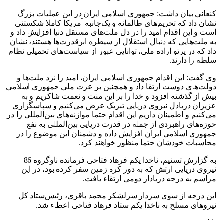
کنعانی بیان داشت: جمهوری اسلامی ایران در این عملیات بزرگ
نشان داد که تحریم‌های ظالمانه و یک‌جانبه آمریکا کاملا شکستنی
است و این اقدام امید را در دل ملت‌های مستقل دنیا افزایش داد و
به ملت‌هایی که دنبال استقلال از سیطره ابرقدرت‌ها هستند، نشان
داد که در پرتو اراده ملی، توانایی عبور از سیاست‌های تحمیلی نظام
سلطه را دارند.
وی گفت: این اقدام جمهوری اسلامی ایران، امید را نزد ملت‌ها و
دولت‌های دوست ارتقا داد و همچنین بر عزت ملی جمهوری اسلامی
بیش از گذشته افزود و خدا را بر این منت و نعمت شاکریم و به
عزیزان دریادل نیروی دریایی تبریک عرض می‌کنیم و سپاسگزاری
می‌کنیم و اطمینان داریم این اقدام حتما موازنه‌های بین‌المللی را در
حوزه‌های راهبردی از جمله در قدرت دریایی بین‌المللی به نفع
جمهوری اسلامی ایران افزایش داده و دشمنان این موضوع را در
محاسبات خودشان حتما منظور خواهند کرد.
به گزارش تسنیم، ناخدا یکم فرهاد فتاحی فرمانده ناوگروه 86
نیروی دریایی ارتش که به دور کره زمین سفر کرده بود، در این
مراسم به درجه دریادار دومی ارتقاء یافت.
این درجه از سوی سردار سرلشکر محمد باقری، رئیس‌ستاد کل
نیرو‌های مسلح به ناخدا یکم ستاد فرهاد فتاحی اعطاء شد.