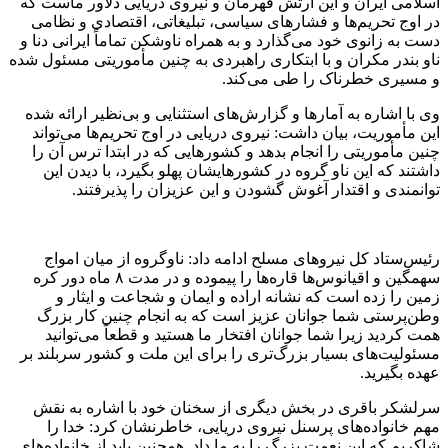
اسلامی ایران و این ارتش قهرمان و نیروی دریایی دلاور ماست که
در اوج تحریم‌ها و فشارهای سیاسی، تبلیغاتی، اقتصادی و نظامی
دست به زانوی خود می‌گذارد و به همراه ناوشکن تماماً ایرانی دنا و
ناو بندر مکران و با ابتکاری راهبردی به چنین مأموریتی مسئول شده
و مسیری خطرناک را طی می‌کند.
وی با ‌اشاره به آمارها و گزارش‌های استثنایی و بی‌نظیر ارائه ‌شده
این مأموریت، بیان داشت: نیروی دریایی در اوج تحریم‌ها می‌تواند
چنین مأموریتی را انجام بدهد و کشورهایی که در ابتدا ترس آن را
داشتند که این ناو گروه در کشورهایشان پهلو بگیرد، با دیدن این
توانمندی و اقتدار آغوش گشودن و این عزیزان را پذیرفتند.
رئیس‌ستاد کل نیروهای مسلح ادامه داد: ناوگروه از میان امواج
سهمگین و اقیانوس‌ها قاره‌ها را پیموده و در مدت ۸ ماه دور کره
زمین را زده است که نشانه اراده و ایمان و شجاعت و ایثار و
وطن‌پرستی شما جوانان عزیز است که به انجام چنین کار بزرگ
همت کردید زیرا شما جوانان افتخار ما هستید و قطعاً می‌توانید
مسئولیت‌های بسیار بزرگ‌تری را برای این ملت و کشور سربلند بر
عهده بگیرید.
سرلشکر باقری در بخش دیگری از سخنان خود با ‌اشاره به نقش
مهم خانواده‌های پرسنل نیروی دریایی، خاطرنشان کرد: خدا را
شاکریم که این نعمت بزرگ را به ما داد. همچنین باید از خانواده‌های