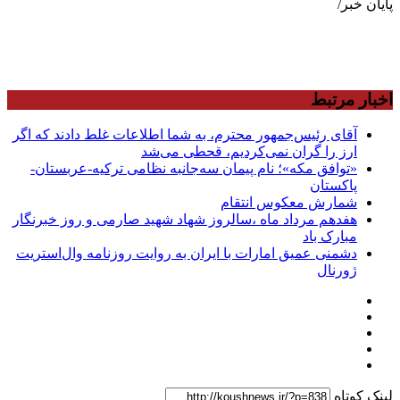
پایان خبر/
اخبار مرتبط
آقای رئیس‌جمهور محترم، به شما اطلاعات غلط دادند که اگر
ارز را گران نمی‌کردیم، قحطی می‌شد
«توافق مکه»؛ نام پیمان سه‌جانبه نظامی ترکیه-عربستان-
پاکستان
شمارش معکوس انتقام
هفدهم مرداد ماه ،سالروز شهاد شهید صارمی و روز خبرنگار
مبارک باد
دشمنی عمیق امارات با ایران به روایت روزنامه وال‌استریت
ژورنال
لینک کوتاه