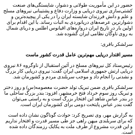
حضور در این مأموریت طولانی و دشوار، شایستگی‌های صنعت
کشتی‌‌سازی نیروی دریایی و وزارت دفاع و پشتیبانی نیروهای مسلح
و علم و دانش فرزندان شایسته ایران را در یکی از پیچیده‌ترین و
دشوارترین عرصه‌های دریانوردی به اثبات رساند. با این اقدام برای
اولین بار در تاریخ ایران دروازه‌های اقیانوس اطلس و دریای شمال
به روی ناوگان نظامی ایران گشوده شد.
سرلشکر باقری:
مسیر اقتدار دریایی
مهم‌ترین عامل قدرت کشور ماست
رئیس‌ستاد کل نیروهای مسلح در آئین استقبال از ناوگروه ۸۶ نیروی
دریایی ارتش جمهوری اسلامی ایران گفت: نیروی دریایی کار بزرگ
و نشدنی را انجام داد و موجب سربلندی مردم و کشورمان شد.
سرلشکر باقری ضمن تبریک تولد حضرت معصومه‌(س) و روز دختر
و تبریک روز سوم خرداد فتح خرمشهر، افزود: بندر بزرگ ساحلی ما
در بندر عباس شاهد این افتخار بزرگ است و به راستی می‌توان
گفت بندر عباس پایتخت دومی برای کشورمان ایران است.
به گزارش مهر، وی تصریح کرد: حوادث گوناگون نشان داده است
که برای سربلندی میهن راهی جز طی مسیر قدرت و افتخار نداریم
و این قدرت مشروع از طرف ملت به یکایک رزمندگان داده شده
است.