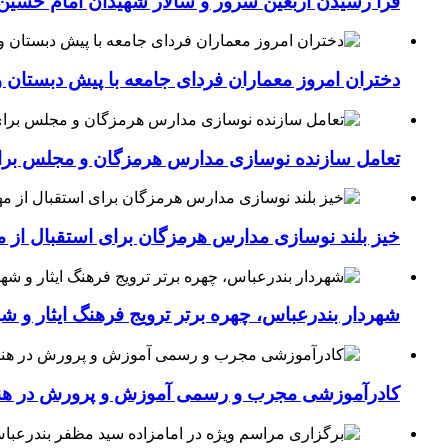
فرا رسیدن اربعین سرور و سالار شهیدان امام حسین(
دختران امروز معماران فردای جامعه با پیش دبستان و
تعامل سازنده نوسازی مدارس هرمزگان و مجلس برای جهش سرانه
خیز بلند نوسازی مدارس هرمزگان برای استقبال از مهر؛۴۵۴ کلاس درس جدید به فضای آموزشی استان افزوده 
شهردار بندرعباس، چهره برتر ترویج فرهنگ ایثار و ش
کادرآموزشی مجرب و رسمی آموزش و پرورش در هنرست