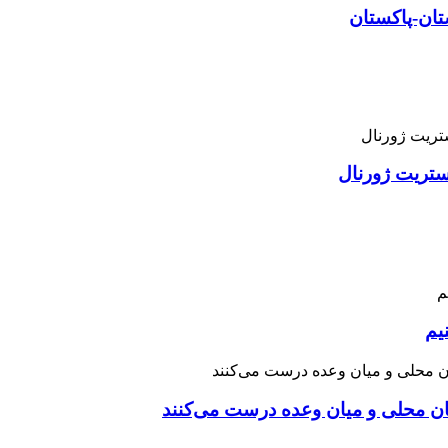
تان-پاکستان
استریت ژورنال
یم
نان محلی و میان وعده درست می‌کنند