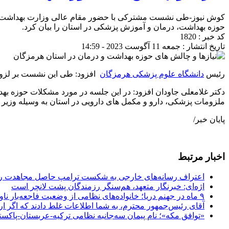
کوش نیوز-طی نشست مشترکی با حضور مقام عالی وزارت بهداشت، معا
حوزه بهداشت، درمان و آموزش پزشکی در استان را بیان کرد.
کد خبر : 1820
تاریخ انتشار : جمعه 11 آگوست 2023 - 14:59
رئیس
دانشگاه علوم پزشکی هرمزگان
افزود: طی این نشست بر لزوم اتمام پروژه بیمارستان ۵۳۱ تختخوابی بندرعباس تا دهه 
دکتر غلامعلی جاودان افزود: در این جلسه در مورد مشکلات حوزه به
ملزومات پزشکی، دارو و مکمل های دارویی در استان به وسیله وزیر
پایان خبر/
اخبار مرتبط
اعتراف رسانه‌های خارجی به شکست ترامپ حاصل مجاهدت رسا
اژه‌ای: خبرنگار متعهد، هم‌سنگر رزمندگان پشت لانچر است
۹ ماه در جهنم دریا؛ خانواده‌های نظامی از وضعیت فاجعه‌بار ناو لینکلن فریاد می‌زنند
آقای رئیس‌جمهور محترم، به شما اطلاعات غلط دادند که اگر ا
«توافق مکه»؛ نام پیمان سه‌جانبه نظامی ترکیه-عربستان-پاکست