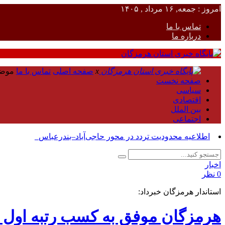
امروز : جمعه, ۱۶ مرداد , ۱۴۰۵
تماس با ما
درباره ما
x
صفحه اصلی
تماس با ما
موض
صفحه نخست
سیاسی
اقتصادی
بین الملل
اجتماعی
اطلاعیه محدودیت تردد در محور حاجی‌آباد–بندرعباس_
اخبار
0 نظر
استاندار هرمزگان خبرداد:
هرمزگان موفق به کسب رتبه اول 