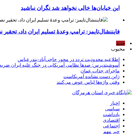
این خیابان‌ها خالی نخواهد شد نگران نباشید
فایننشال‌تایمز: ترامپ وعدۀ تسلیم ایران داد، تحقیر
جدید
محبوب
اطلاعیه محدودیت تردد در محور حاجی‌آباد–بندرعباس
آسوشیتدپرس: صدها نظامی آمریکایی در جنگ علیه ایران ضربه 
ماجرای جذاب عمان
ژاپن دست نشانده آمریکاست
وقتی واژه‌ها لباس عوض می‌کنند
اخبار
سیاسی
یادداشت
اقتصادی
اجتماعی
خبر مهم