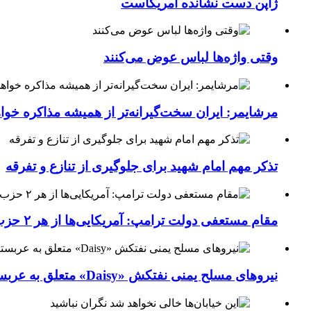
ژاپن دست نشانده آمریکاست
وقتی واژه‌ها لباس عوض می‌کنند
مرشایمر: ایران سخت‌گیرانه‌تر از همیشه مذاکره خوا
تذکر مهم امام شهید برای جلوگیری از تنازع و تفرقه
مقام مستعفی دولت ترامپ: آمریکایی‌ها از هر ۲ حزب کشور خسته شده‌اند
نیروهای مسلح یمنی نفتکش «Daisy» متعلق به عربستان سعودی را با موشک بالستیک هدف قرار داده‌اند