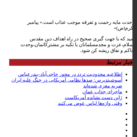
وحدت مایه رحمت و تفرقه موجب عذاب است.« پیامبر
اکرم(ص)»
امید که با جهت گیری صحیح در راه اهداف دین مقدس
اسلام،عزت و مجدمسلمانان با تکیه بر مشترکاتمان،وحدت
حاکم و نفاق ریشه کن شود.
اخبار مرتبط
اطلاعیه محدودیت تردد در محور حاجی‌آباد–بندرعباس
آسوشیتدپرس: صدها نظامی آمریکایی در جنگ علیه ایران
ضربه مغزی شده‌اند
ماجرای جذاب عمان
ژاپن دست نشانده آمریکاست
وقتی واژه‌ها لباس عوض می‌کنند