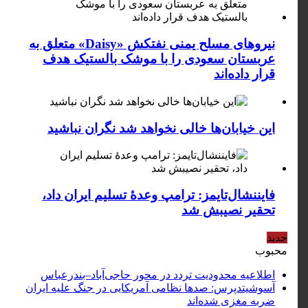
نیروهای مسلح یمنی نفتکش «Daisy» متعلق به
عربستان سعودی را با موشک بالستیک هدف
قرار داده‌اند
این خیابان‌ها خالی نخواهد شد نگران نباشید
فایننشال‌تایمز: ترامپ وعدۀ تسلیم ایران داد،
تحقیر نصیبش شد
جدید
محبوب
اطلاعیه محدودیت تردد در محور حاجی‌آباد–بندرعباس
آسوشیتدپرس: صدها نظامی آمریکایی در جنگ علیه ایران
ضربه مغزی شده‌اند