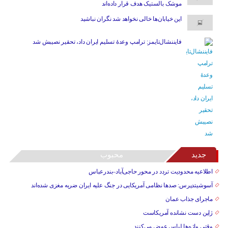
موشک بالستیک هدف قرار داده‌اند
این خیابان‌ها خالی نخواهد شد نگران نباشید
فایننشال‌تایمز: ترامپ وعدۀ تسلیم ایران داد، تحقیر نصیبش شد
جدید
محبوب
اطلاعیه محدودیت تردد در محور حاجی‌آباد–بندرعباس
آسوشیتدپرس: صدها نظامی آمریکایی در جنگ علیه ایران ضربه مغزی شده‌اند
ماجرای جذاب عمان
ژاپن دست نشانده آمریکاست
وقتی واژه‌ها لباس عوض می‌کنند