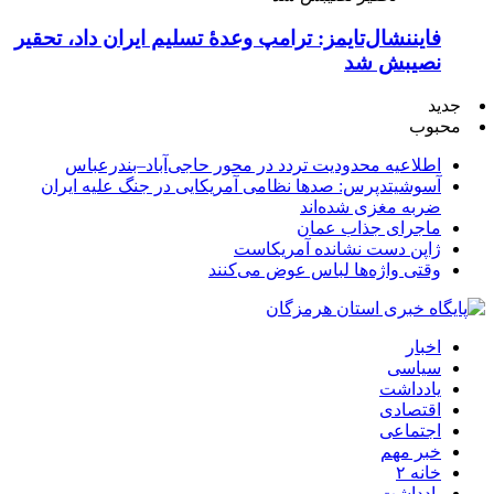
فایننشال‌تایمز: ترامپ وعدۀ تسلیم ایران داد، تحقیر
نصیبش شد
جدید
محبوب
اطلاعیه محدودیت تردد در محور حاجی‌آباد–بندرعباس
آسوشیتدپرس: صدها نظامی آمریکایی در جنگ علیه ایران
ضربه مغزی شده‌اند
ماجرای جذاب عمان
ژاپن دست نشانده آمریکاست
وقتی واژه‌ها لباس عوض می‌کنند
اخبار
سیاسی
یادداشت
اقتصادی
اجتماعی
خبر مهم
خانه ۲
یادداشت