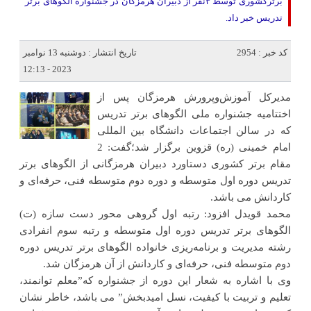
برترکشوری توسط ۳نفر از دبیران هرمزگان در جشنواره الگوهای برتر
تدریس خبر داد.
کد خبر : 2954
تاریخ انتشار : دوشنبه 13 نوامبر
2023 - 12:13
مدیرکل آموزش‌وپرورش هرمزگان پس از
اختتامیه جشنواره ملی الگوهای برتر تدریس
که در سالن اجتماعات دانشگاه بین المللی
امام خمینی (ره) قزوین برگزار شد؛گفت: 2
مقام برتر کشوری دستاورد دبیران هرمزگانی از الگوهای برتر
تدریس دوره اول متوسطه و دوره دوم متوسطه فنی، حرفه‌ای و
کاردانش می باشد.
محمد قویدل افزود: رتبه اول گروهی محور دست سازه (ت)
الگوهای برتر تدریس دوره اول متوسطه و رتبه سوم انفرادی
رشته مدیریت و برنامه‌ریزی خانواده الگوهای برتر تدریس دوره
دوم متوسطه فنی، حرفه‌ای و کاردانش از آن هرمزگان شد.
وی با اشاره به شعار این دوره از جشنواره که”معلم توانمند،
تعلیم و تربیت با کیفیت، نسل امیدبخش” می باشد، خاطر نشان