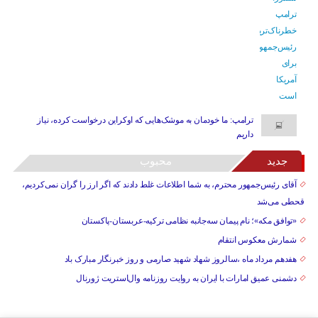
ترامپ: ما خودمان به موشک‌هایی که اوکراین درخواست کرده، نیاز
داریم
جدید
محبوب
آقای رئیس‌جمهور محترم، به شما اطلاعات غلط دادند که اگر ارز را گران نمی‌کردیم،
قحطی می‌شد
«توافق مکه»؛ نام پیمان سه‌جانبه نظامی ترکیه-عربستان-پاکستان
شمارش معکوس انتقام
هفدهم مرداد ماه ،سالروز شهاد شهید صارمی و روز خبرنگار مبارک باد
دشمنی عمیق امارات با ایران به روایت روزنامه وال‌استریت ژورنال