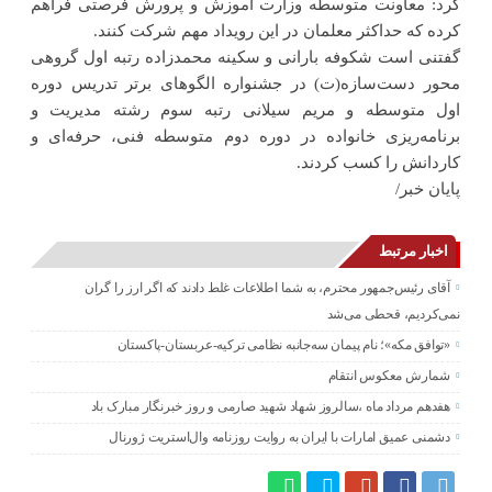
کرد: معاونت متوسطه وزارت آموزش و پرورش فرصتی فراهم
کرده که حداکثر معلمان در این رویداد مهم شرکت کنند.
گفتنی است شکوفه بارانی و سکینه محمدزاده رتبه اول گروهی
محور دست‌سازه(ت) در جشنواره الگوهای برتر تدریس دوره
اول متوسطه و مریم سیلانی رتبه سوم رشته مدیریت و
برنامه‌ریزی خانواده در دوره دوم متوسطه فنی، حرفه‌ای و
کاردانش را کسب کردند.
پایان خبر/
اخبار مرتبط
آقای رئیس‌جمهور محترم، به شما اطلاعات غلط دادند که اگر ارز را گران
نمی‌کردیم، قحطی می‌شد
«توافق مکه»؛ نام پیمان سه‌جانبه نظامی ترکیه-عربستان-پاکستان
شمارش معکوس انتقام
هفدهم مرداد ماه ،سالروز شهاد شهید صارمی و روز خبرنگار مبارک باد
دشمنی عمیق امارات با ایران به روایت روزنامه وال‌استریت ژورنال