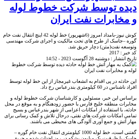
دیده توسط شرکت خطوط لوله
و مخابرات نفت ایران
کوش نیوز-بامداد امروز (6شهریور) خط لوله 42 اینچ انتقال نفت خام
گوره –جاسک از طرح های تحت مالکیت و اجرای شرکت مهندسی
وتوسعه نفت(متن) دچار حریق شد.
کد خبر : 2017
تاریخ انتشار : دوشنبه 28 آگوست 2023 - 14:52
این حادثه در پی اقدام به انشعاب غیرمجاز از این خط لوله توسط
افراد ناشناس در 60 کیلومتری بندرعباس رخ داد.
براساس این خبر، مسئولین و کارشناسان شرکت خطوط لوله و
مخابرات منطقه خلیج فارس با حضور زودهنگام و به موقع در محل
حادثه، با استفاده از امکانات اعزامی از شهر بندرعباس و بسیج
تمامی امکانات شرکت های نفتی، درحال تلاش و کمک رسانی برای
مهار آتش و جمع آوری آلودگی های محیطی می باشند.
گفتنی است، خط لوله 1000 کیلومتری انتقال نفت خام گوره –
جاسک با ظرفیت یک میلیون بشکه در روز احداث شده و حریق