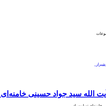
وعات
 شیراز_