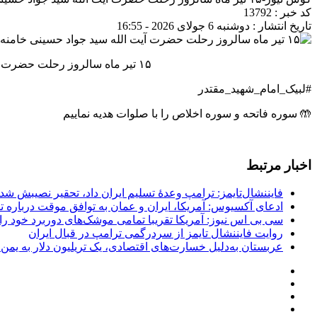
کد خبر : 13792
تاریخ انتشار : دوشنبه 6 جولای 2026 - 16:55
۱۵ تیر ماه سالروز رحلت حضرت آیت الله سید جواد حسینی خامنه‌ای، پدر گرانقدر امام شهید حضرت آیت الله العظمی خامنه ای، می‌باشد
#لبیک_امام_شهید_مقتدر
🤲 سوره فاتحه و سوره اخلاص را با صلوات هدیه نماییم
اخبار مرتبط
فایننشال‌تایمز: ترامپ وعدۀ تسلیم ایران داد، تحقیر نصیبش شد
ادعای آکسیوس: آمریکا، ایران و عمان به توافق موقت درباره تن
سی بی اس نیوز: آمریکا تقریبا تمامی موشک‌های دوربرد خود را
روایت فایننشال تایمز از سردرگمی ترامپ در قبال ایران
عربستان به‌دلیل خسارت‌های اقتصادی، یک تریلیون دلار به یمن