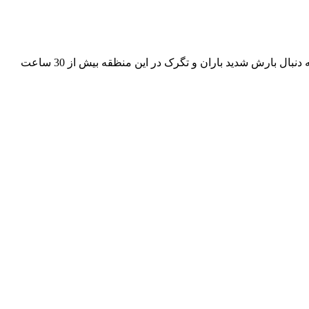
برق در برخی روستاهای حاجی آباد از روستاهای سیرمند ،مزرعه و سردر از توابع شهرستان حاجی آباد در استان هرمزگان خبر می رسدکه به دنبال بارش شدید باران و تگرک در این منظقه بیش از 30 ساعت