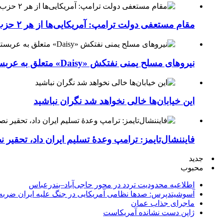
مقام مستعفی دولت ترامپ: آمریکایی‌ها از هر ۲ حزب کشور خسته شده‌اند
نیروهای مسلح یمنی نفتکش «Daisy» متعلق به عربستان سعودی را با موشک بالستیک هدف قرار داده‌اند
این خیابان‌ها خالی نخواهد شد نگران نباشید
فایننشال‌تایمز: ترامپ وعدۀ تسلیم ایران داد، تحقیر
جدید
محبوب
اطلاعیه محدودیت تردد در محور حاجی‌آباد–بندرعباس
آسوشیتدپرس: صدها نظامی آمریکایی در جنگ علیه ایران ضربه 
ماجرای جذاب عمان
ژاپن دست نشانده آمریکاست