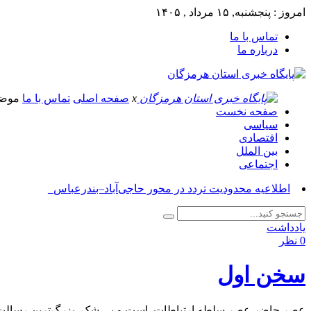
امروز : پنجشنبه, ۱۵ مرداد , ۱۴۰۵
تماس با ما
درباره ما
x
صفحه اصلی
تماس با ما
موض
صفحه نخست
سیاسی
اقتصادی
بین الملل
اجتماعی
آسوش_
یادداشت
0 نظر
سخن اول
عصر حاضر عصر سلطه ارتباطات است و بی شک بزرگ‌ترین رسالت اط