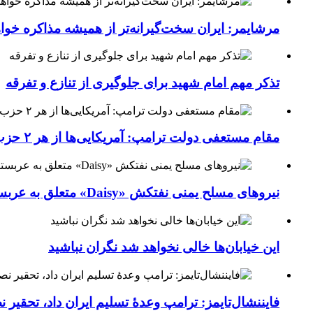
مرشایمر: ایران سخت‌گیرانه‌تر از همیشه مذاکره خوا
تذکر مهم امام شهید برای جلوگیری از تنازع و تفرقه
مقام مستعفی دولت ترامپ: آمریکایی‌ها از هر ۲ حزب کشور خسته شده‌اند
نیروهای مسلح یمنی نفتکش «Daisy» متعلق به عربستان سعودی را با موشک بالستیک هدف قرار داده‌اند
این خیابان‌ها خالی نخواهد شد نگران نباشید
فایننشال‌تایمز: ترامپ وعدۀ تسلیم ایران داد، تحقیر