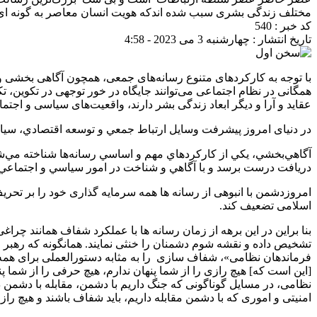
مختلف زندگی بشری سبب شده اندکه هویت انسان معاصر به گونه ای ت
کد خبر : 540
تاریخ انتشار : چهارشنبه 3 می 2023 - 4:58
با توجه به کارکردهای متنوع رسانه‌های جمعی، همچون آگاهی بخشی 
همگانی در نظام اجتماعی می‌توانند جایگاه در خور توجهی در تکوین، تک
عقاید و آرا و دیگر ابعاد زندگی بشر دارند، واقعیت‌های سیاسی و اجتم
در دنیای امروز پيشرفت وسايل ارتباط جمعي و توسعه اقتصادي، سياس
آگاهي‌بخشي، يكي از كاركردهاي مهم و اساسي رسانه‌ها شناخته مي
دريافت درست برسد و با آگاهي و شناخت در امور سياسي و اجتماعي
امروزدشمن با انبوهی از رسانه ها همه سرمایه گذاری خود را بر تحر
اسلامی تضعیف کند.
بنا براین در این برهه از زمان رسانه ها با عملکرد شفاف همانند چراغی
فرماندهان نظامی»، شفاف سازی را به مثابه دستورالعملی برای همه م
[این است كه] هیچ رازی را از شما پنهان ندارم، هیچ حرفی را از شم
نظامی، در مسایل گوناگونی كه جنگ داریم با دشمن، مقابله‌ با دشمن
امنیتی و اموری كه با دشمن مقابله داریم، باید شفاف باشند و هیچ رازی 