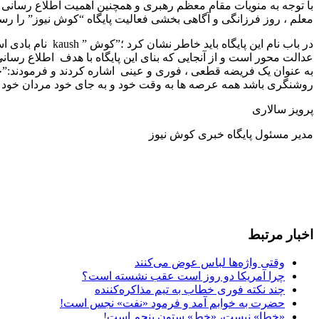
با توجه به منویات مقام معظم رهبری و همچنین اهمیت اطلاع رسانی
معلم ، روز فرزانگی و آگاهی بخشی فعالیت پایگاه “کوش نیوز” را رسما
در باب نام این 
عدالت محور است و از آنجایی که بنای این پایگاه با هدف اطلاع رس
به عنوان یک فریضه قطعی ، فوری و عینی اشاره کردند و فرمودند:”
روشنگری باشد همه عرصه ها به وقت خود و به جای خود مردان خود را پ
پرویز سالاری
مدیر مسئول پایگاه خبری کوش نیوز
اخبار مرتبط
وقتی واژه‌ها لباس عوض می‌کنند
چرا آمریکا دو روز است عقب نشسته است؟
چند نکته فوری خطاب به تیم مذاکره‌کننده
حضرت به خوابم آمد و فرمود «نفت» نجس است!
«خطا» نیست، «خط» ستون پنجم است!