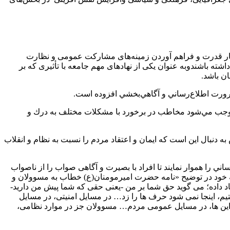
ختار قدرت و فراهم آوردن زمینه‌های مشارکت عمومی و نظارت
ته باشندوبه عنوان یکی از نهاد‌های مهم جامعه با تأثیری که بر
ان باشد.
ضرورت اطلاع‌رساني و آگاهي‌بخشي افزوده است.
موجب مي‌شود مخاطب در برخورد با مشكلات مختلف به درك و
دنبال این است که ایمان و اعتقاد مردم را نسبت به نظام و انقلاب
اني را هموار نمایند تا افراد با بصیرت و آگاهی صواب را از ناصواب
بر معظم انقلاب اسلامی در 23 مهر 1397 در ابتدای جلسه‌ درس خارج فقه خود در توضیح «نامه حضرت امیرمومنان(ع) خطاب به مسوولان و
د داده؛ می گوید حق شما بر من -یعنی حقی كه شما پیش من دارید-
یم، اینجا نمی شود حرف ها را زد… در مسایل امنیتی، در مسایل
ر این ها، در مسایل عمومی مردم… مسوولان جز در موارد نظامی،