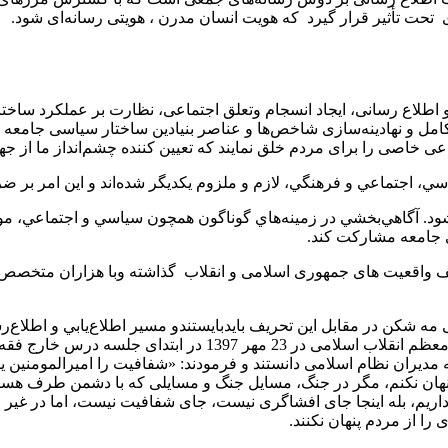
حت تأثیر قرار گیرد که هویت انسان مدرن ، هویتی رسانه‌ای شود.
و اطلاع رسانی، ایجاد انسجام وتعلق اجتماعی، نظارت بر عملکرد سا
امل و نهادینه‌سازی شاخص‌ها و عناصر بنیادین ساختار سیاسی جامعه داش
اعی خاصی را برای مردم خلق نمایند که تعیین کننده چشم‌انداز ما از جه
ي، اجتماعي و فرهنگي، لازم و ملزوم يكديگر شده‌اند و اين امر بر 
‌شود. آگاهي‌بخشي در زمينه‌هاي گوناگون همچون سياسي و اجتماعي، 
 جامعه مشاركت كند.
یف واقعیت های جمهوری اسلامی و انقلاب گذاشته وبا هزاران متخصص به 
 مه شکن در مقابل این تحریف بایدبایستندو مسیر اطلاع‌يابي و اطلاع‌رس
تشخیص داده و نقشه شوم دشمنان را خنثی نمایند. همانگونه که ره
دیران نظام اسلامی دانستند و فرمودند: «شفافیت را امیرالمومنین یا
ا پنهان نكنم، مگر در جنگ، مسایل جنگ و مسایلی كه با دشمن طرف هست
 داریم، بله اینجا جای افشاگری نیست، جای شفافیت نیست، اما در غی
را از مردم پنهان نكنند.