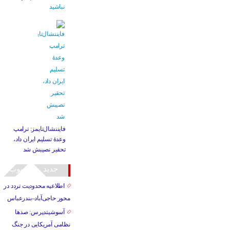
فایننشال‌تایمز: ترامپ
وعدۀ تسلیم ایران داد،
تحقیر نصیبش شد
جدید
محبوب
اطلاعیه محدودیت تردد در
محور حاجی‌آباد–بندرعباس
آسوشیتدپرس: صدها
نظامی آمریکایی در جنگ