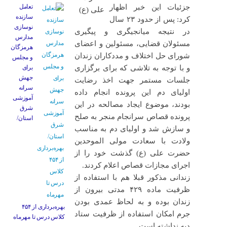
جزئیات این خبر اظهار
تعامل
سازنده
کرد: پس از حدود ۲۳ سال
نوسازی
در نتیجه میانجیگری و پیگیری
مدارس
مسئولان قضایی، مسئولین و اعضای
هرمزگان
شورای حل اختلاف و مددکاران زندان
و مجلس
و با توجه به تلاشی که برای برگزاری
برای
جهش
جلسات مستمر جهت اخذ رضایت
سرانه
اولیای دم این پرونده انجام داده
آموزشی
بودند، موضوع ایجاد مصالحه در این
شرق
پرونده قصاص سرانجام منجر به صلح
استان/
و سازش شد و اولیای دم به مناسب
ولادت با سعادت مولی الموحدین
حضرت علی (ع) گذشت خود را از
اجرای مجازات قصاص اعلام کردند.
زندانی مذکور قبلا هم با استفاده از
ظرفیت ماده ۴۲۹ مدتی بیرون از
زندان بوده و به لحاظ عمدی بودن
بهره‌برداری از ۴۵۴
جرم امکان استفاده از ظرفیت ستاد
کلاس درس تا مهرماه
دیه نداشته است.