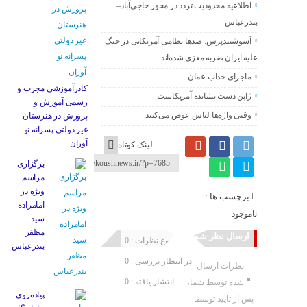
اطلاعیه محدودیت تردد در محور حاجی‌آباد–
بندرعباس
آسوشیتدپرس: صدها نظامی آمریکایی در جنگ
علیه ایران ضربه مغزی شده‌اند
ماجرای جذاب عمان
کادرآموزشی مجرب و
ژاپن دست نشانده آمریکاست
رسمی آموزش و
وقتی واژه‌ها لباس عوض می‌کنند
پرورش در هنرستان
غیر دولتی پسرانه نو
آوران
لینک کوتاه
برگزاری
مراسم
ویژه در
برچسب ها :
امامزاده
ناموجود
سید
مظفر
ارسال نظر شما
مجموع نظرات : 0
بندرعباس
در انتظار بررسی : 0
نظرات ارسال
انتشار یافته : 0
شده توسط شما،
پیاده‌روی
پس از تایید توسط