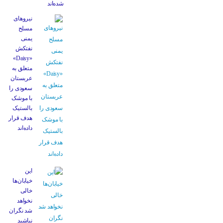
شده‌اند
نیروهای
مسلح
یمنی
نفتکش
«Daisy»
متعلق به
عربستان
سعودی را
با موشک
بالستیک
هدف قرار
داده‌اند
این
خیابان‌ها
خالی
نخواهد
شد نگران
نباشید