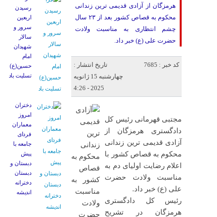
هرمزگان از آزادی قدیمی ترین زندانی
رسیدن
محکوم به قصاص کشور بعد از ۲۳ سال
اربعین
سرور و
چشم انتظاری به مناسبت ولادت
سالار
حضرت علی (ع) خبر داد.
شهیدان
امام
کد خبر : 7685
تاریخ انتشار :
حسین(ع)
تسلیت باد
چهارشنبه 15 ژانویه
2025 - 4:26
دختران
امروز
مجتبی قهرمانی رئیس کل
معماران
دادگستری هرمزگان از
فردای
آزادی قدیمی ترین زندانی
جامعه با
محکوم به قصاص کشور با
پیش
دبستان و
اعلام رضایت اولیای دم به
دبستان
مناسبت ولادت حضرت
دخترانه
علی (ع) خبر داد.
اندیشه
رئیس کل دادگستری
هرمزگان در تشریح