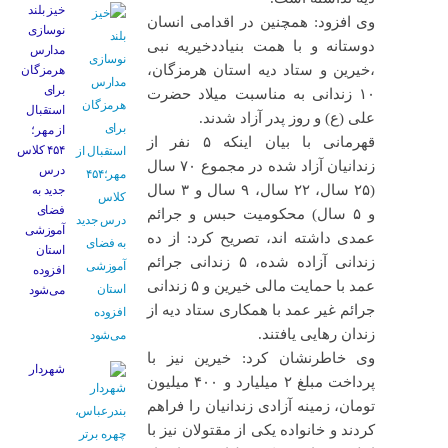
خیز بلند
وی افزود: همچنین در اقدامی انسان
نوسازی
دوستانه و با همت بنیاددخیریه نبی
مدارس
،خیرین و ستاد دیه استان هرمزگان،
هرمزگان
برای
۱۰ زندانی به مناسبت میلاد حضرت
استقبال
علی (ع) و روز پدر آزاد شدند.
از مهر؛
قهرمانی با بیان اینکه ۵ نفر از
۴۵۴ کلاس
زندانیان آزاد شده در مجموع ۷۰ سال
درس
(۲۵ سال، ۲۲ سال، ۹ سال و ۳ سال
جدید به
فضای
و ۵ سال) محکومیت حبس و جرائم
آموزشی
عمدی داشته اند، تصریح کرد: از ده
استان
زندانی آزاده شده، ۵ زندانی جرائم
افزوده
عمد با حمایت مالی خیرین و ۵ زندانی
می‌شود
جرائم غیر عمد با همکاری ستاد دیه از
زندان رهایی یافتند.
وی خاطرنشان کرد: خیرین نیز با
شهردار
پرداخت مبلغ ۲ میلیارد و ۴۰۰ میلیون
تومان، زمینه آزادی زندانیان را فراهم
کردند و خانواده یکی از مقتولان نیز با