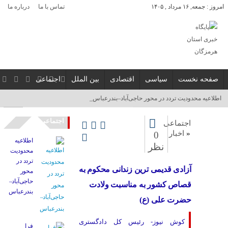
امروز : جمعه, ۱۶ مرداد , ۱۴۰۵
تماس با ما
درباره ما
صفحه نخست
سیاسی
اقتصادی
بین الملل
اجتماعی
آسو_
اجتماعی
اجتماعی
«
اخبار
0
اطلاعیه
نظر
محدودیت
تردد در
آزادی قدیمی ترین زندانی محکوم به
محور
حاجی‌آباد–
قصاص کشور به مناسبت ولادت
بندرعباس
حضرت علی (ع)
کوش نیوز- رئیس کل دادگستری
فرا