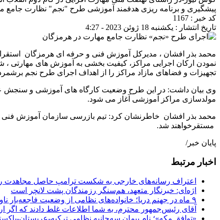
پیشگیری و برنامه ریزی هدفمند آموزشی طرح "نجم" نظارت جامع 
کد خبر : 1167
تاریخ انتشار : یکشنبه 18 ژوئن 2023 - 4:27
محمد بذر افشان ، مدیرکل آموزش فنی و حرفه ای هرمزگان استقرار 
نمودن ارکان اجرایی مراکز، کیفیت بخشی به آموزش های مهارتی ، شن
تجهیزات و فضاهای مازاد مراکز را از اهداف اجرای طرح نجم برشمرد
وی بیان داشت: در این طرح وضعیت کارگاه های آموزشی و سنجش عملی 
مولدسازی مراکز آموزشی آغاز می شود.
مستقرخواهند شد.
پایان خبر/
اخبار مرتبط
اعتراف رسانه‌های خارجی به شکست ترامپ حاصل مجاهدت رسا
اژه‌ای: خبرنگار متعهد، هم‌سنگر رزمندگان پشت لانچر است
۹ ماه در جهنم دریا؛ خانواده‌های نظامی از وضعیت فاجعه‌بار ناو لینکلن فریاد می‌زنند
آقای رئیس‌جمهور محترم، به شما اطلاعات غلط دادند که اگر ا
«توافق مکه»؛ نام پیمان سه‌جانبه نظامی ترکیه-عربستان-پاکست