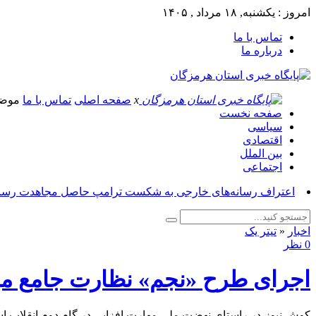
امروز : یکشنبه, ۱۸ مرداد , ۱۴۰۵
تماس با ما
درباره ما
x
صفحه اصلی
تماس با ما
موض
صفحه نخست
سیاسی
اقتصادی
بین الملل
اجتماعی
اعتراف رسانه‌های خارجی به شکست ترامپ حاصل مجاهدت رسانه
اخبار
«
تیتر یک
0 نظر
اجرای طرح «نجم» نظارت جامع مه
کوش نیوز-در راستای نهضت ملی مهارت افزایی در گام دوم انقلاب اس