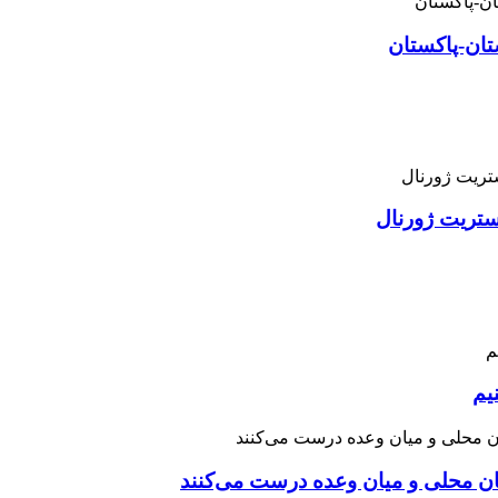
تان-پاکستان
استریت ژورنال
یم
نان محلی و میان وعده درست می‌کنند