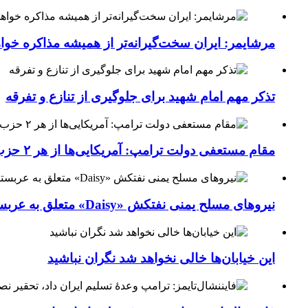
مرشایمر: ایران سخت‌گیرانه‌تر از همیشه مذاکره خوا
تذکر مهم امام شهید برای جلوگیری از تنازع و تفرقه
مقام مستعفی دولت ترامپ: آمریکایی‌ها از هر ۲ حزب کشور خسته شده‌اند
نیروهای مسلح یمنی نفتکش «Daisy» متعلق به عربستان سعودی را با موشک بالستیک هدف قرار داده‌اند
این خیابان‌ها خالی نخواهد شد نگران نباشید