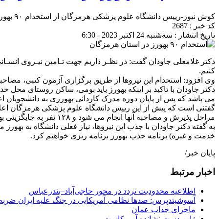
کوش نیوز-رییس دانشگاه علوم پزشکی هرمزگان از استخدام ۹۰ بهورز در خانه‌های بهداشت این استان از طریق برگزاری آزمون خبرداد.
کد خبر : 2687
تاریخ انتشار : سه‌شنبه 24 اکتبر 2023 - 6:30
کنیم.
وی افزود: استخدام این نیروها از طریق برگزاری آزمون کتبی، مصاح
دکتر جاودان با تاکید بر اینکه بهورز باید بومی، ساکن روستای محل
می باشد که پس از پایان دوره مدرک کاردانی بهورزی به دانشجویان ا
مراحل پذیرش و مصاحبه آنها انجام می شود و ۱۲۸ نفر به جایگزینی بهورزان بازنشسته در سال ۱۴۰۶ جذب خواهند شد.
به گفته دکتر جاودان با جذب این نیروها، نیاز فعلی دانشگاه به بهور
خدمت و غیره) برنامه جذب بهورز برنامه ریزی خواهیم کرد.
پایان خبر/
اخبار مرتبط
اطلاعیه محدودیت تردد در محور حاجی‌آباد–بندرعباس
آسوشیتدپرس: صدها نظامی آمریکایی در جنگ علیه ایران ضربه 
ماجرای جذاب عمان
ژاپن دست نشانده آمریکاست