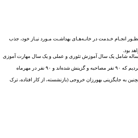
 از افـراد واجد شـرایط را در سـال جـاری بـه منظـور انجـام خـدمت در خانـه‌هـای بهداشـت مـورد نیـاز خود، جذب
د بود.
 دو ساله شامل یک سال آموزش تئوری و عملی و یک سال مهارت آموزی
گفتنی است که پیش از این رییس دانشگاه علوم پزشکی هرمزگان اعلام کرده بود: در حال حاضر مجوز پذیرش و تربیت ۳۰۸ بهورز دریافت کردیم که ۹۰ نفر مصاحبه و گزینش شده‌اند و ۹۰ نفر در مهرماه
چنین به جایگزینی بهورزان خروجی (بازنشسته، از کار افتاده، ترک