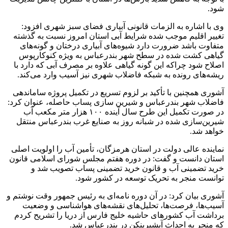
شود.
وی با اشاره به الزمات قانونی آبیاری فضای سبز شهری افزود:
تغییر اقلیم موجب شده شرایط آبی استان امروز نسبت به گذشته
متفاوت باشد ضرورت دارد شیوه‌های آبیاری درختان و گونه‌های
گیاهی کشت شده در سطح شهر بندرعباس به ویژه کنوکارپوس
اصلاح شود چراکه این گونه گیاهی علاوه بر مصرف آبی که دارد با
ریشه‌های رونده به شبکه فاضلاب شهری نیز آسیب وارد می‌کند.
آشوری همچنین با تأکید بر لزوم تسریع در تکمیل پروژه ساماندهی
فاضلاب شهر بندرعباس و شیرین سازی پساب حاصله، عنوان کرد:
در صورت تکمیل این طرح سال آینده ۱۰۰ هزار متر مکعب آب
شیرین‌سازی شده در شبانه روز به صنایع غرب بندرعباس منتقل
خواهد شد.
نماینده عالی دولت در استان هرمزگان، تأمین آب را اولویت اصلی
استان دانست و گفت: در دوره هفتم مجلس شورای اسلامی قانون
خرید تضمینی آب و قانون خرید تضمینی پساب تصویب شد و
توانست منجر به تحریک توسعه در کشور شود.
آشوری بیان کرد: در آن دوره نامه‌ای به رئیس جمهور وقت نوشتم و
آسیب‌ها، فرصت‌ها، تحلیل‌های نقشه‌های هواشناسی و وضعیت
برداشت آب کشورهای حاشیه خلیج فارس از دریا را تشریح کردم
که منجر به احداث آبشیرینکن در بندرعباس شد.