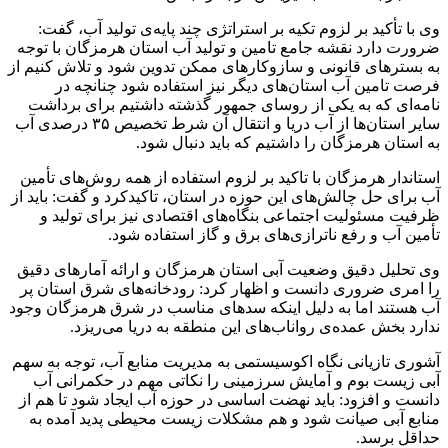
وی با تأکید بر لزوم تکیه بر استراتژی چند پایه‌ی تولید آب، گفت:
ضرورت دارد نقشه جامع تامین و تولید آب استان هرمزگان با توجه
به بسترهای قانونی و سازوکارهای ممکن تدوین شود و تلاش کنیم از
فرصت تامین آب استان‌های دیگر نیز استفاده شود چنانچه در
نامه‌ای که به یکی از روسای جمهور گذشته داشتیم برای برداشت
سایر استان‌ها از آب دریا و انتقال آن شرط تخصیص ۳۵ درصدی آب
به استان هرمزگان را داشتیم که باید دنبال شود.
استاندار هرمزگان با تاکید بر لزوم استفاده از همه روش‌های تأمین
آب برای حل چالش‌های این حوزه در استان، تاکید‌کرد و گفت: باید از
ظرفیت مسئولیت اجتماعی بنگاه‌های اقتصادی نیز برای تولید و
تأمین آب و رفع ناترازی‌های برق و گاز استفاده شود.
وی تحلیل دقیق وضعیت آبی استان هرمزگان و ارائه آمارهای دقیق
را امری ضروری دانست و اظهار کرد: رودخانه‌های شرق استان پر
آب هستند اما به دلیل اینکه سدهای مناسب در شرق هرمزگان وجود
ندارد بخش عمده‌ی رواناب‌های این منطقه به دریا می‌ریزد.
آشوری تازیانی نگاه اکوسیستمی به مدیریت منابع آب، توجه به سهم
آبی زیست بوم و آمایش سرزمینی را نکاتی مهم در حکمرانی آب
دانست و افزود: باید نهضت اساسی در حوزه آب ایجاد شود تا هم از
منابع آبی صیانت شود و هم مشکلات زیست محیطی پدید آمده به
حداقل برسد.