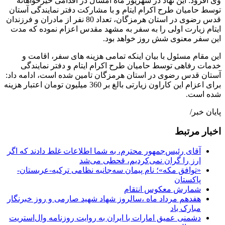
وی افزود: این نهاد در شهریور ماه امسال در اقدامی خیرخواهانه
توسط حامیان طرح اکرام ایتام و با مشارکت دفتر نمایندگی آستان
قدس رضوی در استان هرمزگان، تعداد 80 نفر از مادران و فرزندان
ایتام زیارت اولی را به سفر به مشهد مقدس اعزام نموده که مدت
این سفر معنوی شش روز خواهد بود.
این مقام مسئول با بیان اینکه تمامی هزینه های سفر، اقامت و
خدمات رفاهی توسط حامیان طرح اکرام ایتام و دفتر نمایندگی
آستان قدس رضوی در استان هرمزگان تامین شده است، ادامه داد:
برای اعزام این کاراون زیارتی بالغ بر 360 میلیون تومان اعتبار هزینه
شده است.
پایان خبر/
اخبار مرتبط
آقای رئیس‌جمهور محترم، به شما اطلاعات غلط دادند که اگر
ارز را گران نمی‌کردیم، قحطی می‌شد
«توافق مکه»؛ نام پیمان سه‌جانبه نظامی ترکیه-عربستان-
پاکستان
شمارش معکوس انتقام
هفدهم مرداد ماه ،سالروز شهاد شهید صارمی و روز خبرنگار
مبارک باد
دشمنی عمیق امارات با ایران به روایت روزنامه وال‌استریت