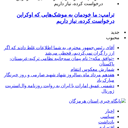
ترامپ: ما خودمان به موشک‌هایی که اوکراین
درخواست کرده، نیاز داریم
جدید
محبوب
آقای رئیس‌جمهور محترم، به شما اطلاعات غلط دادند که اگر
ارز را گران نمی‌کردیم، قحطی می‌شد
«توافق مکه»؛ نام پیمان سه‌جانبه نظامی ترکیه-عربستان-
پاکستان
شمارش معکوس انتقام
هفدهم مرداد ماه ،سالروز شهاد شهید صارمی و روز خبرنگار
مبارک باد
دشمنی عمیق امارات با ایران به روایت روزنامه وال‌استریت
ژورنال
اخبار
سیاسی
یادداشت
اقتصادی