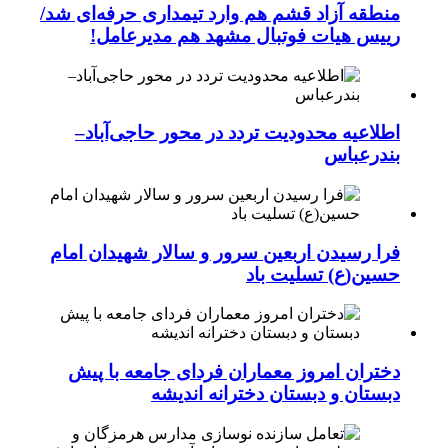
منطقه آزاد قشم هم وارد تیمداری حرفه‌ای شد/
رییس هیات فوتبال مشهد هم مدیرعامل!
اطلاعیه محدودیت تردد در محور حاجی‌آباد–
بندرعباس
فرا رسیدن اربعین سرور و سالار شهیدان امام
حسین(ع) تسلیت باد
دختران امروز معماران فردای جامعه با پیش
دبستان و دبستان دخترانه اندیشه