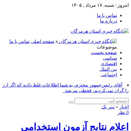
امروز : شنبه, ۱۷ مرداد , ۱۴۰۵
تماس با ما
درباره ما
x
صفحه اصلی
تماس با ما
موضوعات
صفحه نخست
سیاسی
اقتصادی
بین الملل
اجتماعی
آقای رئیس‌جمهور محترم، به شما اطلاعات غلط دادند که اگر ارز
را گران نمی‌کردیم، قحطی می‌شد_
اخبار
«
تیتر یک
0 نظر
اعلام نتایج آزمون استخدامی