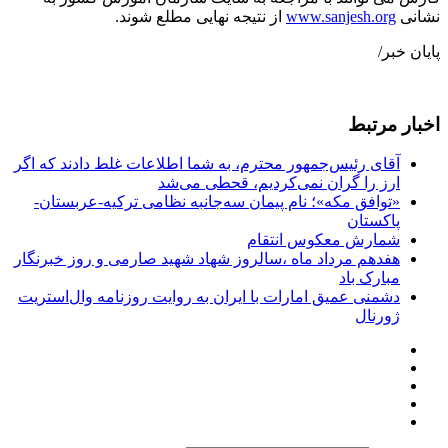
نشانی
www.sanjesh.org
از نتیجه نهایی مطلع شوند.
پایان خبر/
اخبار مرتبط
آقای رئیس‌جمهور محترم، به شما اطلاعات غلط دادند که اگر
ارز را گران نمی‌کردیم، قحطی می‌شد
«توافق مکه»؛ نام پیمان سه‌جانبه نظامی ترکیه-عربستان-
پاکستان
شمارش معکوس انتقام
هفدهم مرداد ماه ،سالروز شهاد شهید صارمی و روز خبرنگار
مبارک باد
دشمنی عمیق امارات با ایران به روایت روزنامه وال‌استریت
ژورنال