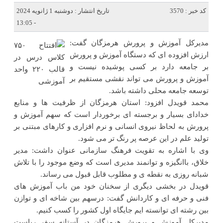
کد خبر : 3570
تاریخ انتشار : دوشنبه 1 ژانویه 2024
- 13:05
مدیرکل آموزش و پرورش هرمزگان گفت:
ارزش افزوده ای که دستگاه آموزش و پرورش
بر جامعه دارد بر کسی پوشیده نیست و
آموزش و پرورش می تواند نقشی مستقیم بر
توسعه جامعه محلی داشته باشد.
محمد قویدل افزود: استان هرمزگان از ظرفیت ها و منابع
خدادای بسیار و برجسته ای برخوردار است که سهم آموزش و
پرورش به لحاظ نیروی انسانی و نرم افزاری و کارهای مبتنی بر
تولید علم در این عرصه پر رنگ تر می شود.
وی با اشاره به تقویت فرهنگ سازمانی عنوان داشت: مدیر
خلاق، باانگیزه و توانمند مدیری است که وضع موجود را با تلاش
شبانه روزی به نقطه ی و مطلوب قابل قبول می رساند.
قویدل در بخشی دیگری از سخنان خود من باب آموزش های
فنی و حرفه ای و کاردانش گفت: درسهم بین شاخه ای و توازن
بین رشته ای توانسته ایم جایگاه اول کشور را کسب کنیم.
مدیرکل آموزش و پرورش هرمزگان در آستانه سفر ریاست