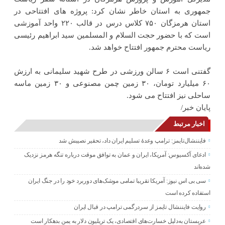
جمهوری به استان خاطر نشان کرد: پروژه های افتتاحی در
استان هرمزگان ۷۵۰ کلاس درس در قالب ۲۲۰ واحد آموزشی
است که با حضور حجت السلام و المسلمین سید ابراهیم رئیسی
ریاست محترم جمهور افتتاح خواهد شد.
گفتنی است ۶ سالن ورزشی در طرح شهید سلیمانی به ارزش
۶۰ میلیارد تومان، ۳۰ زمین چمن مصنوعی و ۳۰ زمین ماسه
ساحلی نیز افتتاح می شود.
پایان خبر/
اخبار مرتبط
فایننشال‌تایمز: ترامپ وعدۀ تسلیم ایران داد، تحقیر نصیبش شد
ادعای آکسیوس: آمریکا، ایران و عمان به توافق موقت درباره تنگه هرمز نزدیک
شده‌اند
سی بی اس نیوز: آمریکا تقریبا تمامی موشک‌های دوربرد خود را در جنگ ایران
استفاده کرده است
روایت فایننشال تایمز از سردرگمی ترامپ در قبال ایران
عربستان به‌دلیل خسارت‌های اقتصادی، یک تریلیون دلار به یمن بدهکار است