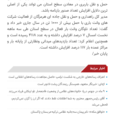
حمل و نقل باربری در معادن سطح استان می تواند یکی از اصلی
ترین دلایل افزایش تعداد صدور بارنامه باشد.
مدیر کل راهداری و حمل و نقل جاده ای هرمزگان از فعالیت شرکت
های وانت باری با حمل بیش از ۱۰۰۰ تن در سال جاری خبر داد و
گفت: تعداد ناوگان وانت بار فعال در سطح استان طی سه ماهه
نخست امسال ۷ درصد افزایش داشته و به عدد ۴۱۱۸ رسیده است و
همچنین اعلام کرد: تعداد بازدیدهای میدانی ونظارتی از پایانه بار و
مراکز عمده بار ۱۱۷ درصد افزایش داشته است.
پایان خبر/
اخبار مرتبط
اعتراف رسانه‌های خارجی به شکست ترامپ حاصل مجاهدت رسانه‌های انقلابی است
اژه‌ای: خبرنگار متعهد، هم‌سنگر رزمندگان پشت لانچر است
۹ ماه در جهنم دریا؛ خانواده‌های نظامی از وضعیت فاجعه‌بار ناو لینکلن فریاد می‌زنند
آقای رئیس‌جمهور محترم، به شما اطلاعات غلط دادند که اگر ارز را گران نمی‌کردیم،
قحطی می‌شد
«توافق مکه»؛ نام پیمان سه‌جانبه نظامی ترکیه-عربستان-پاکستان