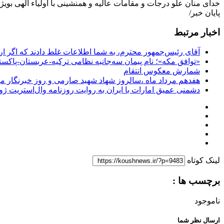
خدای منان علّو درجات و مقامات عالیه و همنشینی با اولیاء الهی بو
پایان خبر/
اخبار مرتبط
آقای رئیس‌جمهور محترم، به شما اطلاعات غلط دادند که اگر ا
«توافق مکه»؛ نام پیمان سه‌جانبه نظامی ترکیه-عربستان-پاکست
شمارش معکوس انتقام
هفدهم مرداد ماه ،سالروز شهاد شهید صارمی و روز خبرنگار مب
دشمنی عمیق امارات با ایران به روایت روزنامه وال‌استریت ژو
لینک کوتاه
برچسب ها :
ناموجود
ارسال نظر شما