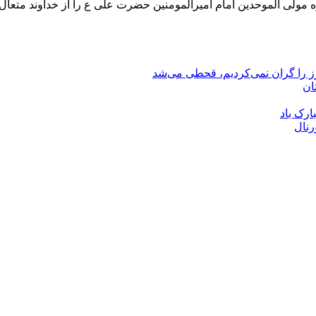
یژه مولی الموحدین امام امیرالمومنین حضرت علی ع را از خداوند متعا
رز را گران نمی‌کردیم، قحطی می‌شد
ان
ارک باد
رنال