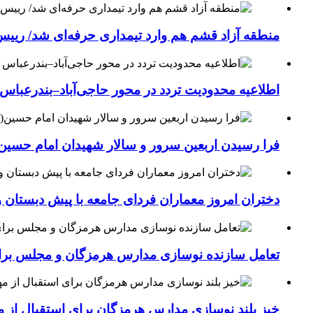
منطقه آزاد قشم هم وارد تیمداری حرفه‌ای شد/ ریی
اطلاعیه محدودیت تردد در محور حاجی‌آباد–بندرعباس
فرا رسیدن اربعین سرور و سالار شهیدان امام حسین(
دختران امروز معماران فردای جامعه با پیش دبستان و
تعامل سازنده نوسازی مدارس هرمزگان و مجلس برای جهش سرانه
خیز بلند نوسازی مدارس هرمزگان برای استقبال از مهر؛۴۵۴ کلاس درس جدید به فضای آموزشی استان افزوده 