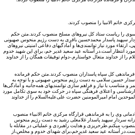
زی خاتم الانبیا را منصوب کردند.
سوی را ریاست ستاد کل نیروهای مسلح منصوب کردند.
متن حکم
ردار سپهبد پاسدار محمدحسین باقری به دست رژیم منحوس صهیونی
ی، ارتقاء مورد نیاز توانمندی‌ها و آمادگیهای دفاعی امنیتی نیروهای
مورد انتظار است.
در آستانه عید سعید غدیر خم، برای این شهید خدوم
م را از خداوند متعال خواستارم.-دوام توفیقات همگان را از خداوند
رماندهی کل سپاه پاسداران منصوب کردند.
متن حکم فرمانده
پاسدار حسین سلامی به دست رژیم منحوس صهیونی و با توجه به
ر و متناسب با نیاز و فراهم سازی توانمندیهای همه‌جانبه و آمادگی‌ها
ی کارشناسی و اعتلای فرهنگی سپاه در حرکت خود به سوی تکامل مورد
لموحدین امام امیرالمومنین حضرت علی‌علیه‌السلام را از خداوند
نی وی را به فرماندهی قرارگاه مرکزی خاتم الانبیاء منصوب
زانه سردار سپهبد پاسدار غلامعلی رشید به دست رژیم منحوس
منصوب میکنم.
طرحریزی و هدایت راهبردی و عملیاتی در مقابله با
است.
در آستانه عید سعید غدیرخم،برای شهدای خدوم و مخلص،از