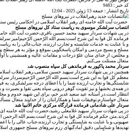
کد خبر : 9483
تاریخ انتشار : جمعه 13 ژوئن 2025 - 12:04
حضرت آیت الله خامنه ای رهبر انقلاب اسلامی در احکامی رئیس ستاد 
انتصاب سرلشکر موسوی به ریاست ستاد کل نیروهای مسلح
در پی شهادت سردار سپهبد محمد حسین باقری،حضرت آیت الله خامنه
فرمانده کل قوا به این شرح است:
بسم الله الرّحمن الرّحیم
امیر سرلش
و با عنایت به خدمات شایسته و تجارب ارزنده، جناب‌عالی را به ری
مسلح و بسیج مردمی و امکان پاسخگویی بموقع و مؤثر به هر سطح و هر
و مخلص، از خدای منان علوّ درجات و مقامات عالیه و همنشینی با اولی
متعال مسئلت می‌کنم.
سردار محمد پاکپور به فرماندهی کل سپاه منصوب ش
د
همچنین در پی شهادت سردار سپهبد حسین سلامی،رهبر انقلاب اسلام
معظم کل قوا به این شرح است:
بسم الله الرّحمن الرّحیم
سردار سرلشک
شایستگی‌ها و تجارب ارزنده شما را با اعطای درجه سرلشکری، به فر
در همه‌ی بخشها و نیز تقویت گوهر درونی سپاه یعنی تقوا و بصیرت و
انتظار است.
در آستانه عید سعید غدیر خم، برای این شهید خدوم و مخلص
متعال خواستارم.توفیقات شما و همکارانتان را از خداوند متعال مسأل
سردار علی شادمانی فرمانده قرارگاه مرکزی خاتم الانبیا شد
در پی شهادت سردار سپهبد غلامعلی رشید،حضرت آیت الله خامنه ای 
کردند.
متن حکم فرمانده کل قوا به این شرح است.
بسم الله الرحمن ا
صهیونی،و با عنایت به شایستگی و تجارب ارزنده،جناب عالی را با ا
تهدیدها و شناسایی دقیق آمادگیهای رزم نیروهای مسلح جمهوری اسلامی