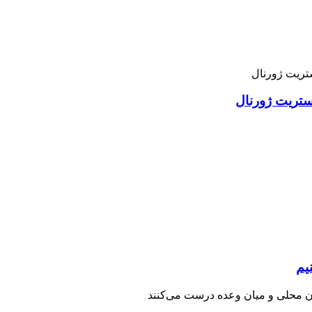
استریت ژورنال
یم