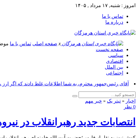
امروز : شنبه, ۱۷ مرداد , ۱۴۰۵
تماس با ما
درباره ما
x
صفحه اصلی
تماس با ما
موض
صفحه نخست
سیاسی
اقتصادی
بین الملل
اجتماعی
آقای رئیس‌جمهور محترم، به شما اطلاعات غلط دادند که اگر ارز 
اخبار
«
تیتر یک
«
خبر مهم
0 نظر
انتصابات جدید رهبرانقلاب در نیر
کوش نیوز به نقل از فارس؛حضرت آیت الله خامنه ای رهبر انقلاب اسل