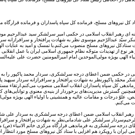
کل نیروهای مسلح، فرمانده کل سپاه پاسداران و فرمانده قرارگاه مرک
 ای رهبر انقلاب اسلامی در حکمی امیر سرلشکر سید عبدالرحیم مو
کر سیّد عبدالرّحیم موسوی
نظر به شهادت پرافتخار و سرافرازانه س
است ستادکل نیروهای مسلح منصوب می‌کنم.
با تمسک و امید به عنایات اله
 نوع از تهدیدات متوجّه نظام جمهوری اسلامی ایران با عمل انقلابی 
اء الهی بویژه مولی‌الموحدین امام امیرالمومنین حضرت علی علیه‌السلا
ی در حکمی ضمن اعطای درجه سرلشکری، سردار محمد پاکپور را به ف
ر محمّد پاکپور
نظر به شهادت پرافتخار و سرافرازانه سردار سپهبد 
ماندهی کل سپاه پاسداران انقلاب اسلامی منصوب می‌کنم.
ارتقاء مستم
 همچنین گسترش مدیریت‌های برخوردار از بنیه‌ی معنوی و توانایی‌ها
، علوّ درجات و مقامات عالیه و همنشینی با اولیاء الهی بویژه مولی‌ا
ت می‌کنم.
رهبر انقلاب اسلامی ضمن اعطای درجه سرلشکری به سردار علی شادما
لرحیم
سردار سرلشکر علی شادمانی‌
نظر به شهادت پرافتخار و سرافرا
عطای درجه سرلشکری به فرماندهی قرارگاه مرکزی خاتم الانبیاء (ص) 
 ایران با رویکرد هم افزایی با ستاد کل نیروهای مسلح مورد انتظار 