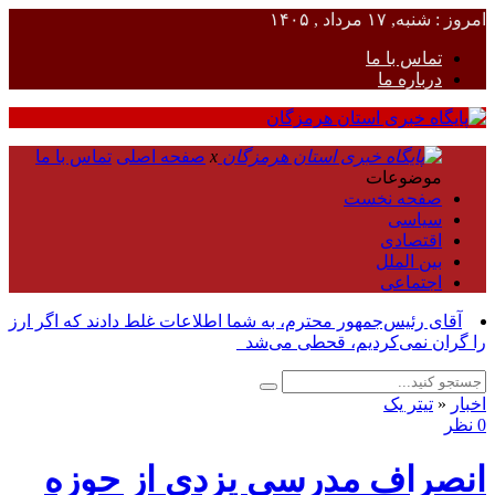
امروز : شنبه, ۱۷ مرداد , ۱۴۰۵
تماس با ما
درباره ما
x
صفحه اصلی
تماس با ما
موضوعات
صفحه نخست
سیاسی
اقتصادی
بین الملل
اجتماعی
آقای رئیس‌جمهور محترم، به شما اطلاعات غلط دادند که اگر ارز
را گران نمی‌کردیم، قحطی می‌شد_
اخبار
«
تیتر یک
0 نظر
انصراف مدرسی یزدی از حوزه