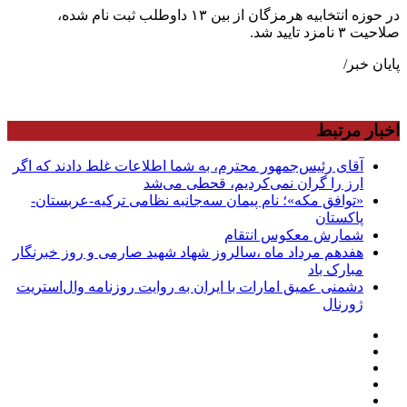
در حوزه انتخابیه هرمزگان از بین ۱۳ داوطلب ثبت نام شده،
صلاحیت ۳ نامزد تایید شد.
پایان خبر/
اخبار مرتبط
آقای رئیس‌جمهور محترم، به شما اطلاعات غلط دادند که اگر
ارز را گران نمی‌کردیم، قحطی می‌شد
«توافق مکه»؛ نام پیمان سه‌جانبه نظامی ترکیه-عربستان-
پاکستان
شمارش معکوس انتقام
هفدهم مرداد ماه ،سالروز شهاد شهید صارمی و روز خبرنگار
مبارک باد
دشمنی عمیق امارات با ایران به روایت روزنامه وال‌استریت
ژورنال