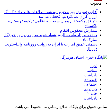
محبوب
آقای رئیس‌جمهور محترم، به شما اطلاعات غلط دادند که اگر
ارز را گران نمی‌کردیم، قحطی می‌شد
«توافق مکه»؛ نام پیمان سه‌جانبه نظامی ترکیه-عربستان-
پاکستان
شمارش معکوس انتقام
هفدهم مرداد ماه ،سالروز شهاد شهید صارمی و روز خبرنگار
مبارک باد
دشمنی عمیق امارات با ایران به روایت روزنامه وال‌استریت
ژورنال
اخبار
سیاسی
یادداشت
اقتصادی
اجتماعی
خبر مهم
خانه ۲
یادداشت
تمامی حقوق برای پایگاه اطلاع رسانی ما محفوظ می باشد.