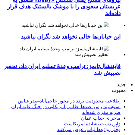
عربستان سعودی را با موشک بالستیک هدف قرار
داده‌اند
این خیابان‌ها خالی نخواهد شد نگران نباشید
فایننشال‌تایمز: ترامپ وعدۀ تسلیم ایران داد، تحقیر
نصیبش شد
جدید
محبوب
اطلاعیه محدودیت تردد در محور حاجی‌آباد–بندرعباس
آسوشیتدپرس: صدها نظامی آمریکایی در جنگ علیه ایران
ضربه مغزی شده‌اند
ماجرای جذاب عمان
ژاپن دست نشانده آمریکاست
وقتی واژه‌ها لباس عوض می‌کنند