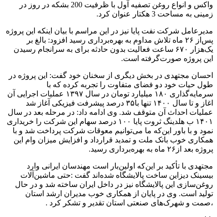
واکس و انواع روغن تصفیه آول با ظرفیت 200 بشکه در روز در
زمینی به مساحت 3 هکتار عنوان کرد.
مدیرعامل شرکت نفت پایا نیز در این مراسم با بیان اینکه این پروژه
پس‌از ۲۶ ماه تلاش مداوم به بهره‌برداری رسید افزود: بالغ بر
یک‌هزار ۶۷۰ ساعت فعالیت بدون حادثه برای به سرانجام رسیدن
این پروژه صورت‌گرفته است.
احسان مجتهدی در بخش دیگری از سخنان خود گفت: این پروژه در
طول حیات خود دو فضای متفاوت را تجربه کرده که با
سرمایه‌گذاری ۱۸۰ میلیارد تومان در سال ۱۳۹۷ عملیات اجرایی آن
اغاز و تا سال ۱۴۰۰ تنها با۳۵ درصد پیشرفت فیزیکی آغاز شد
عملیات احداث آن متوقف شد. وی ادامه داد: در مرحله بعد در سال
۱۴۰۱ ب هلدینگ ثروت پایا ۱۰۰ درصد سهام این شرکت را خریداری
نمود و با باور این‌که ما می‌توانیم معوقات شرکت پرداخت شد و با
همکاری خوب بانک ملت و تمدید قرارداد و افزایش میزان وام این
پروژه بعد از۲۶ ماه به بهره‌برداری رسید.
مجتهدی با تأکید بر این‌که اولین‌بار است مهندسان ایرانی وارد
بیسینک دیزاین ساخت پالایشگاه شده‌اند گفت :حتی ماشین‌آلات
روغن‌سازی این پالایشگاه نیز در داخل ایران ساخته شد و در حال
تولید است. وی در پایان از همکاری خوب مدیران ارشد استان
،صمت و شهرک‌های صنعتی استان تقدیر و تشکر کرد .