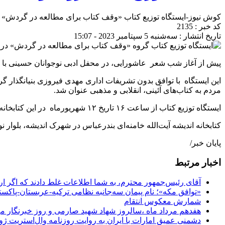
کوش نیوز-ایستگاه توزیع کتاب «وقف کتاب برای مطالعه در گردش» در ک
کد خبر : 2135
تاریخ انتشار : سه‌شنبه 5 سپتامبر 2023 - 15:07
پیش از آغاز شب شعر عاشورایی، در محفل ادبی نوجوانان حسینی با محو
این ایستگاه با توافق بدون تشریفات اداری مهدی فیروزی بنیانگذار
مردم به کتاب‌های آئینی، انقلابی و مذهبی عنوان شد.
ایستگاه توزیع کتاب از ساعت ۱۶ تاریخ ۱۲ شهریورماه در این کتابخانه بزرگ و پرتردد کار خود را آغاز کرد.
کتابخانه اندیشه آیت‌الله خامنه‌ای بندرعباس در شهرک اندیشه، بلوا
پایان خبر/
اخبار مرتبط
آقای رئیس‌جمهور محترم، به شما اطلاعات غلط دادند که اگر ا
«توافق مکه»؛ نام پیمان سه‌جانبه نظامی ترکیه-عربستان-پاکست
شمارش معکوس انتقام
هفدهم مرداد ماه ،سالروز شهاد شهید صارمی و روز خبرنگار مب
دشمنی عمیق امارات با ایران به روایت روزنامه وال‌استریت ژو