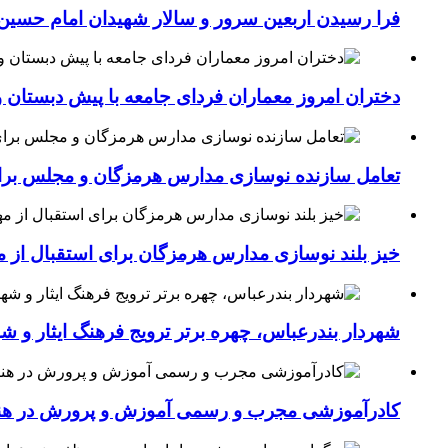
فرا رسیدن اربعین سرور و سالار شهیدان امام حسین(
دختران امروز معماران فردای جامعه با پیش دبستان و
تعامل سازنده نوسازی مدارس هرمزگان و مجلس برای جهش سرانه
خیز بلند نوسازی مدارس هرمزگان برای استقبال از مهر؛۴۵۴ کلاس درس جدید به فضای آموزشی استان افزوده 
شهردار بندرعباس، چهره برتر ترویج فرهنگ ایثار و ش
کادرآموزشی مجرب و رسمی آموزش و پرورش در هنرست