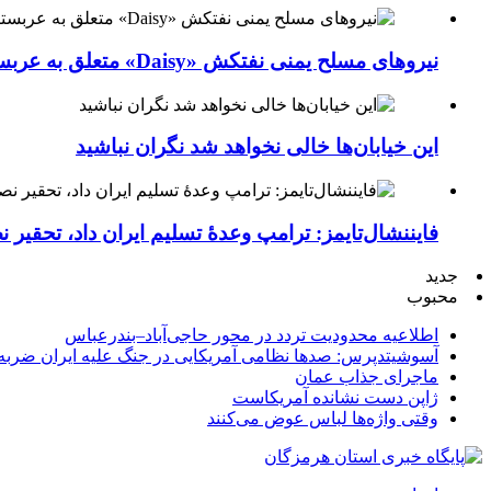
نیروهای مسلح یمنی نفتکش «Daisy» متعلق به عربستان سعودی را با موشک بالستیک هدف قرار داده‌اند
این خیابان‌ها خالی نخواهد شد نگران نباشید
فایننشال‌تایمز: ترامپ وعدۀ تسلیم ایران داد، تحقیر
جدید
محبوب
اطلاعیه محدودیت تردد در محور حاجی‌آباد–بندرعباس
آسوشیتدپرس: صدها نظامی آمریکایی در جنگ علیه ایران ضربه 
ماجرای جذاب عمان
ژاپن دست نشانده آمریکاست
وقتی واژه‌ها لباس عوض می‌کنند