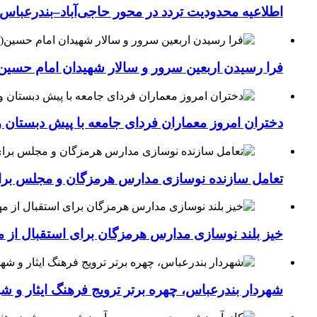
اطلاعیه محدودیت تردد در محور حاجی‌آباد–بندرعباس
فرا رسیدن اربعین سرور و سالار شهیدان امام حسین(
دختران امروز معماران فردای جامعه با پیش دبستان و
تعامل سازنده نوسازی مدارس هرمزگان و مجلس برای جهش سرانه
خیز بلند نوسازی مدارس هرمزگان برای استقبال از مهر؛۴۵۴ کلاس درس جدید به فضای آموزشی استان افزوده 
شهردار بندرعباس، چهره برتر ترویج فرهنگ ایثار و ش