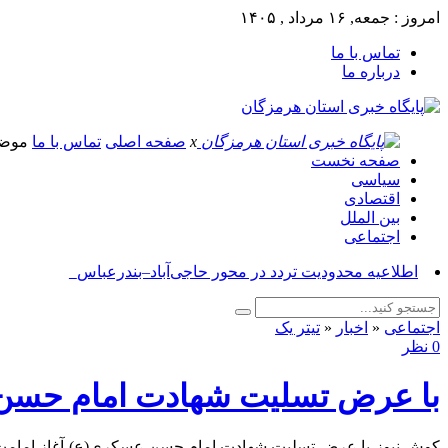
امروز : جمعه, ۱۶ مرداد , ۱۴۰۵
تماس با ما
درباره ما
x
صفحه اصلی
تماس با ما
موض
صفحه نخست
سیاسی
اقتصادی
بین الملل
اجتماعی
آس_
اجتماعی
«
اخبار
«
تیتر یک
0 نظر
با عرض تسلیت شهادت امام حسن 
کوش نیوز-با عرض تسلیت شهادت امام حسن عسکری(ع)،آغاز امامت م