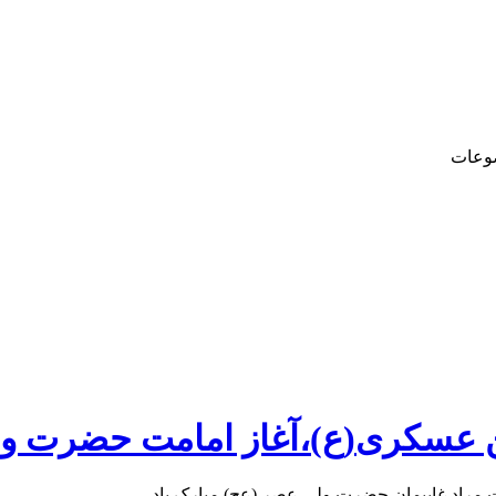
وعات
عسکری(ع)،آغاز امامت حضرت ولی
راد غایبمان حضرت ولی عصر (عج) مبارک باد.