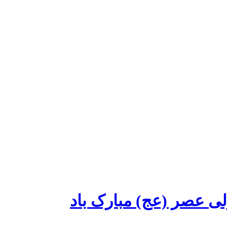
 عصر (عج) مبارک باد