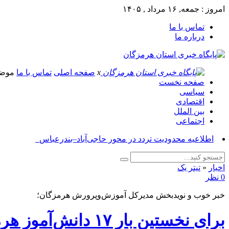
امروز : جمعه, ۱۶ مرداد , ۱۴۰۵
تماس با ما
درباره ما
x
صفحه اصلی
تماس با ما
موض
صفحه نخست
سیاسی
اقتصادی
بین الملل
اجتماعی
آسوشیتدپر_
اخبار
«
تیتر یک
0 نظر
خبر خوب و نویدبخش مدیرکل آموزش‌وپرورش هرمزگان؛
برای نخستین بار ۱۷ دانش‌آموز هرمزگانی صاحب رتبه زیر ۱۰۰ کنکور شدند