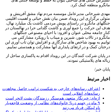
گسترش جنگل های ساحلی بتوان به حفظ و توسعه جنگل های
مانگرو منطقه کمک کرد.
مهدی شیرخانی مدیرعامل موسسه مردم نهاد مشق آفرینش و
متولی برگزاری این رویداد ضمن بیان نقش حیاتی و اهمیت اقلیمی
جنگلهای مانگرو در راستای پویش مردمی کاشت یک میلیارد نهال،
هدف این حرکت را جمع آوری و کاشت گلدانی حرا در نهالستان در
کنار جامعه محلی عنوان و افزود: با احیای مصنوعی جنگلهای
مانگرو در تالاب شور، شیرین و میناب با رویکرد مشارکتی می
توانیم به بهبود شاخص های سازگاری و افزایش توان تاب آوری این
درختان کمک و در ارتقای پایداری آنها مشارکت و همدستی نماییم.
در پایان شرکت کنندگان در این رویداد اقدام به پاکسازی ساحل از
زباله های پلاستیکی نمودند.
پایان خبر/
اخبار مرتبط
اعتراف رسانه‌های خارجی به شکست ترامپ حاصل مجاهدت
رسانه‌های انقلابی است
اژه‌ای: خبرنگار متعهد، هم‌سنگر رزمندگان پشت لانچر است
۹ ماه در جهنم دریا؛ خانواده‌های نظامی از وضعیت فاجعه‌بار
ناو لینکلن فریاد می‌زنند