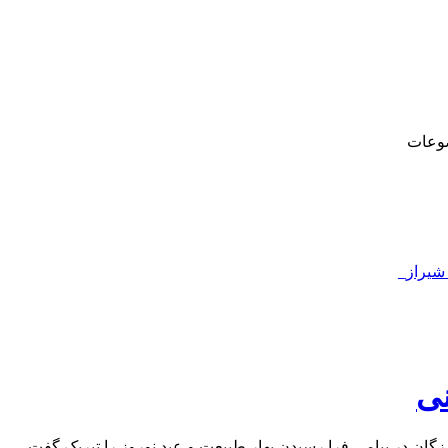
وعات
 شیراز_
نی
گان در پیامی فرا رسیدن بهار طبیعت و عید نوروز را تبریک گفت.