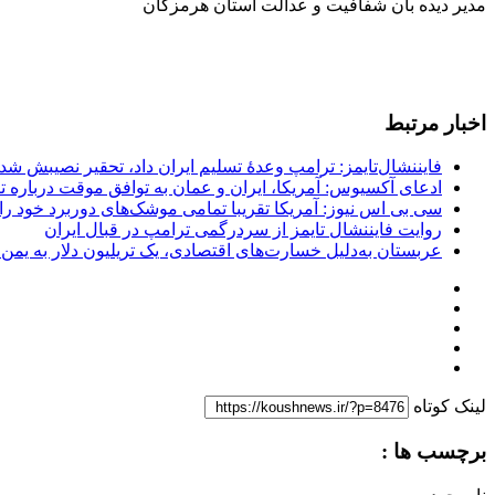
مدیر دیده بان شفافیت و عدالت استان هرمزگان
اخبار مرتبط
فایننشال‌تایمز: ترامپ وعدۀ تسلیم ایران داد، تحقیر نصیبش شد
ادعای آکسیوس: آمریکا، ایران و عمان به توافق موقت درباره تن
سی بی اس نیوز: آمریکا تقریبا تمامی موشک‌های دوربرد خود را
روایت فایننشال تایمز از سردرگمی ترامپ در قبال ایران
عربستان به‌دلیل خسارت‌های اقتصادی، یک تریلیون دلار به یمن
لینک کوتاه
برچسب ها :