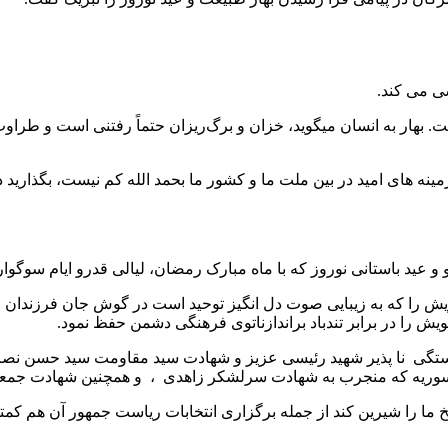
شی می کند.
د است. بهار به انسان میگوید، خزان و برگ‌ریزان حتماً رفتنی است و ط
ینه های امید در بین ملت ما و کشور ما بحمد الله کم نیست، بگذارید دش
و عید باستانی نوروز که با ماه مبارک رمضان، لیالی قدرو ایام سوگو
ش را که به زیبایی صوت دل انگیز توحید است در گوش جان فرزندان خو
ش را در برابر تندباد براندازناتوی فرهنگی دشمن حفظ نمود.
گی نا پذیر شهید رئیسی عزیز و شهادت سید مقاومت سید حسن نصرا
وریه که منجرب به شهادت سرلشکر زاهدی ، و همچنین شهادت جمعی ا