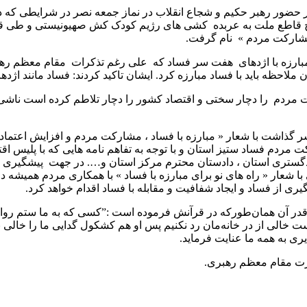
لیات غرور آفرین وعده صادق ۱و ۲ و از همه مهمتر حضور رهبر حکیم و شجاع انقلاب در نماز 
خ قاطع ملت به عربده کشی های رژیم کودک کش صهیونیستی و طی قله 
 مشارکت مردم » نام گرفت.
مبارزه با اژدهای هفت سر فساد که علی رغم تذکرات مقام معظم رهبری 
 مردم را دچار سختی و اقتصاد کشور را دچار تلاطم کرده است ناشی
 گذاشت با شعار « مبارزه با فساد ، مشارکت مردم و افزایش اعتما
 مردم فساد ستیز استان و با توجه به تفاهم نامه هایی که با پلیس اق
تری استان ، دادستان محترم مرکز استان و…. در جهت پیشگیری از ا
عالی با شعار « راه های نو برای مبارزه با فساد » با همکاری مردم هم
 قدر آن همان‌طورکه در قرآنش فرموده است :”کسی که به ما ستم روا 
ت خالی از در خانه‌مان رد نکنیم پس او هم کشکول گدایی ما را خالی ن
یری به همه ما عنایت فرماید.
 عزت مقام معظم رهبری.