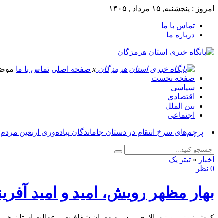
امروز : پنجشنبه, ۱۵ مرداد , ۱۴۰۵
تماس با ما
درباره ما
x
صفحه اصلی
تماس با ما
موض
صفحه نخست
سیاسی
اقتصادی
بین الملل
اجتماعی
پرچم‌های سرخ انتقام در دستان جاماندگان پیاده‌وری اربعین مردم
اخبار
«
تیتر یک
0 نظر
بهار مظهر رویش، امید و امید آفری
کوش نیوز-پرویز سالاری ،مدیر دیده بان شفافیت و عدالت استان هرمز