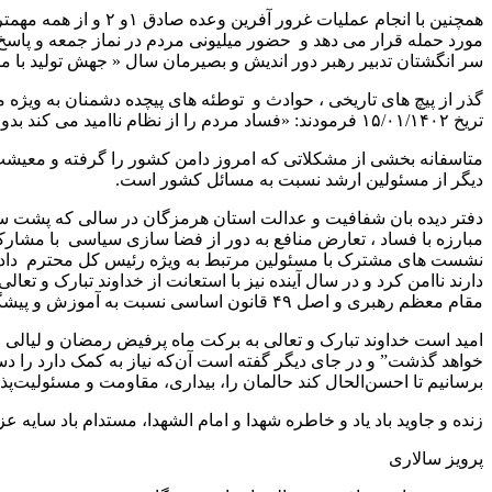
همچنین با انجام عم
مورد حمله قرار می دهد و حضور میلیونی مردم در نماز جمعه و پاس
سر انگشتان تدبیر رهبر دور اندیش و بصیرمان سال « جهش تولید با
گذر از پیچ های تاریخی ، حوادث و توطئه های پیچده دشمنان به ویژه 
تریخ ۱۵/۰۱/۱۴۰۲ فرمودند: «فساد مردم را از نظام ناامید می کند بدون ملاحظه باید با فساد مبارزه کرد. ایشان تاکید کردند: فساد مانند اژدهایی هفت سر جامعه را از همه طرف تهدید می کند.»
متاسفانه بخشی از مشکلاتی که امروز دامن کشور را گرفته و معیشت
دیگر از مسئولین ارشد نسبت به مسائل کشور است.
دفتر دیده بان شفافیت و عدالت استان هرمزگان در سالی که پشت سر
مبارزه با فساد ، تعارض منافع به دور از فضا سازی سیاسی با مشارکت
نشست های مشترک با مسئولین مرتبط به ویژه رئیس کل محترم دادگس
دارند ناامن کرد و در سال آینده نیز با استعانت از خداوند تبارک و ت
مقام معظم رهبری و اصل ۴۹ قانون اساسی نسبت به آموزش و پیشگیری از فساد و ایجاد شفافیت و مقابله با فساد اقدام خواهد کرد.
امید است خداوند تبارک و تعالی به برکت ماه پرفیض رمضان و لیالی
خواهد گذشت” و در جای دیگر گفته است آن‌که نیاز به کمک دارد را دس
برسانیم تا احسن‌الحال کند حالمان را، بیداری، مقاومت و مسئولیت‌پذ
زنده و جاوید باد یاد و خاطره شهدا و امام الشهدا، مستدام باد سایه
پرویز سالاری