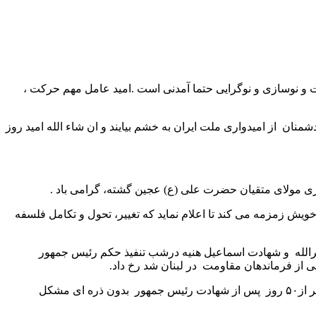
راوت و نوسازی و نوگرایی حتما آمدنی است .امید عامل مهم حرکت ،
منان از امیدواری ملت ایران به خشم بیایند و ان شاء الله امید روز
اری مولای متقیان حضرت علی (ع) عجین گشته، گرامی باد .
یش زمزمه می کند تا اعلام نماید که تغییر، تحول و تکامل فلسفه
لله و شهادت اسماعیل هنیه درشب تنفیذ حکم رئیس جمهور
ز فرماندهان مقاومت در لبنان شد رخ داد.
در این میان رویدادهای زیادی داشتیم که توانست تا حدود زیادی کام تلخ ما را شیرین کند از جمله برگزاری انتخابات ریاست جمهور آن هم کمتر از۵۰ روز پس از شهادت رئیس جمهور بدون ذره ای مشکل