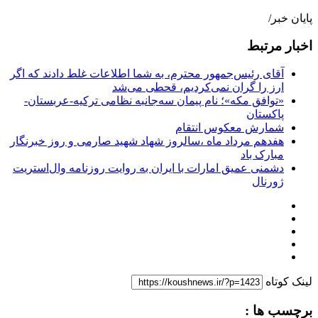
پایان خبر/
اخبار مرتبط
آقای رئیس‌جمهور محترم، به شما اطلاعات غلط دادند که اگر
ارز را گران نمی‌کردیم، قحطی می‌شد
«توافق مکه»؛ نام پیمان سه‌جانبه نظامی ترکیه-عربستان-
پاکستان
شمارش معکوس انتقام
هفدهم مرداد ماه ،سالروز شهاد شهید صارمی و روز خبرنگار
مبارک باد
دشمنی عمیق امارات با ایران به روایت روزنامه وال‌استریت
ژورنال
لینک کوتاه
برچسب ها :