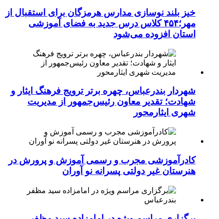
خیز بلند نوسازی مدارس هرمزگان برای استقبال از
مهر؛۴۵۴ کلاس درس جدید به فضای آموزشی
استان افزوده می‌شود
شهردار بندرعباس، چهره برتر ترویج فرهنگ ایثار و
شهادت؛ تقدیر معاون رئیس‌جمهور از مدیریت
شهری ایثارمحور
کادرآموزشی مجرب و رسمی آموزش و پرورش در
هنرستان غیر دولتی پسرانه نو آوران
برگزاری مراسم ویژه در امامزاده سید مظفر