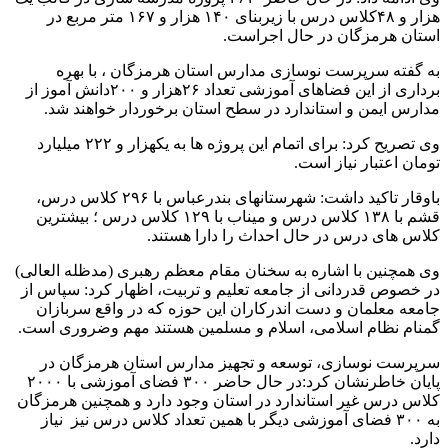
هزار و ۴۸کلاس درس با زیربنای ۱۴۰ هزار و ۱۶۷ متر مربع در
استان هرمزگان در حال اجراست.
به گفته سرپرست نوسازی مدارس استان هرمزگان ، با بهره
برداری از این فضاهای آموزشی تعداد ۲۶هزار و ۲۰۰دانش آموز از
مدارس ایمن و استاندارد در سطح استان برخوردار خواهند شد.
وی تصریح کرد: برای اتمام این پروژه ها به یکهزار و ۲۲۲ میلیارد
تومان اعتبار نیاز است.
باوقار تاکید داشت: شهرستانهای بندرعباس با ۲۹۶ کلاس درس،
قشم با ۱۳۸ کلاس درس و میناب با ۱۲۹ کلاس درس ؛ بیشترین
کلاس های درس در حال احداث را دارا هستند.
وی همچنین با اشاره به سخنان مقام معظم رهبری (مدظله العالی)
در خصوص قدردانی از جامعه تعلیم و تربیت، اظهار کرد: سپاس از
جامعه معلمان و دست اندرکاران این حوزه که در واقع سربازان
گمنام نظام اسلامی، اسلام و مسلمین هستند مهم وضروری است.
سرپرست نوسازی، توسعه و تجهیز مدارس استان هرمزگان در
پایان خاطرنشان کرد:در حال حاضر ۳۰۰ فضای آموزشی با ۲۰۰۰
کلاس درس غیر استاندارد در استان وجود دارد و همچنین هرمزگان
به ۳۰۰ فضای آموزشی دیگر با همین تعداد کلاس درس نیز نیاز
دارد.