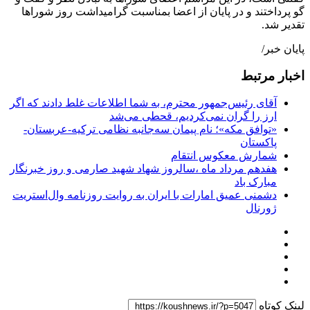
گو پرداختند و در پایان از اعضا بمناسبت گرامیداشت روز شوراها
تقدیر شد.
پایان خبر/
اخبار مرتبط
آقای رئیس‌جمهور محترم، به شما اطلاعات غلط دادند که اگر
ارز را گران نمی‌کردیم، قحطی می‌شد
«توافق مکه»؛ نام پیمان سه‌جانبه نظامی ترکیه-عربستان-
پاکستان
شمارش معکوس انتقام
هفدهم مرداد ماه ،سالروز شهاد شهید صارمی و روز خبرنگار
مبارک باد
دشمنی عمیق امارات با ایران به روایت روزنامه وال‌استریت
ژورنال
لینک کوتاه