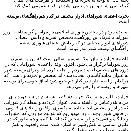
نخبه گانی با توجه به تجربه ها و استفاده از ظرفیت های علمی
گرفته می شود و این جمع می تواند در اقناع عمومی کمک کند.
تجربه اعضای شوراهای ادوار مختلف در کنار هم راهگشای توسعه
است
نماینده مردم در مجلس شورای اسلامی در مراسم گرامیداشت روز
شوراها با تبریک این روزگفت: تخصص، تجربه و دانش اعضای
شوراهای ادوار مختلف در کنار دانش اعضای شورای ششم
راهگشای توسعه شهر بندرعباس است.
فاطمه جراره با بیان اینکه سومین سالی است که این مراسم در
روز شوراها برگزار می شود، افزود: وقتی اعضای شوراهایی که در
دوره های مختلف اعتماد مردم را جلب کرده اند و برای توسعه شهر
به عنوان نمایندگانشان انتخاب شده اند تخصص و تجربه و دانشی که
هرکدام از اعضا دارند در کنار هم جمع شود اتفاق خوبی برای توسعه
شهرها و روستاها را رقم می زند.
جراره، با اشاره به اینکه خرسندم که توانسته ام در سه دوره رای
مردم بندرعباس را داشته باشم، عنوان کرد: به واسطه کار شورایی
که در ادوار مختلف انجام داده ام یکسری نواقص و خلا های قانونی
در قانون شورا وجود دارد امیدواریم که بتوانیم مواردی که اختیارات
و جایگاه واقعی شورا را مشخص کند لحاظ کنیم و همانطور که در
قانون اساسی به نقش شوراها اشاره شده است واقعیت و نقش
واقعی شورا مورد توجه قرار گیرد.