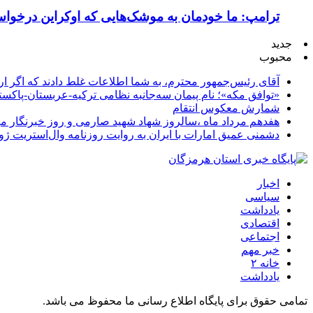
ترامپ: ما خودمان به موشک‌هایی که اوکراین درخواست
جدید
محبوب
آقای رئیس‌جمهور محترم، به شما اطلاعات غلط دادند که اگر ا
«توافق مکه»؛ نام پیمان سه‌جانبه نظامی ترکیه-عربستان-پاکست
شمارش معکوس انتقام
هفدهم مرداد ماه ،سالروز شهاد شهید صارمی و روز خبرنگار مب
دشمنی عمیق امارات با ایران به روایت روزنامه وال‌استریت ژو
اخبار
سیاسی
یادداشت
اقتصادی
اجتماعی
خبر مهم
خانه ۲
یادداشت
تمامی حقوق برای پایگاه اطلاع رسانی ما محفوظ می باشد.