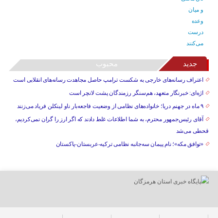
جدید
محبوب
اعتراف رسانه‌های خارجی به شکست ترامپ حاصل مجاهدت رسانه‌های انقلابی است
اژه‌ای: خبرنگار متعهد، هم‌سنگر رزمندگان پشت لانچر است
۹ ماه در جهنم دریا؛ خانواده‌های نظامی از وضعیت فاجعه‌بار ناو لینکلن فریاد می‌زنند
آقای رئیس‌جمهور محترم، به شما اطلاعات غلط دادند که اگر ارز را گران نمی‌کردیم،
قحطی می‌شد
«توافق مکه»؛ نام پیمان سه‌جانبه نظامی ترکیه-عربستان-پاکستان