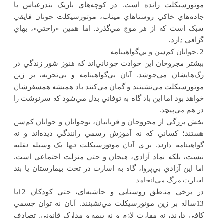
موتورسيکلت رانده است. در کوچه‌هاي باريک بندرعباس يا
جاده‌هاي خاکي روستاهاي ميناب، موتورسيکلت چونان قايقي
سبک است که از هر موج مي‌گذرد. اما همين «راحتي»، بهاي
گزافي دارد
.
2
.
جوانان کم‌سن و بي‌گواهينامه
بيشتر مجروحان اين حوادث جواناني‌اند که هنوز شور زندگي در
رگ‌هايشان مي‌جوشد. آنان بي‌گواهينامه و بي‌تجربه، بر زين
موتورسيکلت مي‌نشينند و گمان مي‌کنند باد هميشه همسفرشان
خواهد بود اما اين باد گاه به توفاني بدل مي‌شود که سرنوشت را
در هم مي‌پيچد
.
بخش بزرگي از مجروحان و قربانيان، نوجوانان و جوانان کم‌سن
هستند؛ کساني که نه آموزش رسمي رانندگي ديده‌اند و نه
گواهينامه دارند. براي آنان موتورسيکلت تنها يک وسيله نقليه
نيست، بلکه نماد آزادي، هيجان و حتي منزلت اجتماعي است.
اما اين آزادي بي‌پروا، گاه به اسارت در تخت بيمارستان يا بند
اسارت مرگ مي‌انجامد.
در برخي مناطق روستايي و حاشيه‌اي، حتي کودکان 12يا
13ساله بر زين موتورسيکلت مي‌نشينند. آنان نه توان جسمي
کافي دارند، نه مهارت لازم و نه بيمه و مدارک قانوني. تصادف