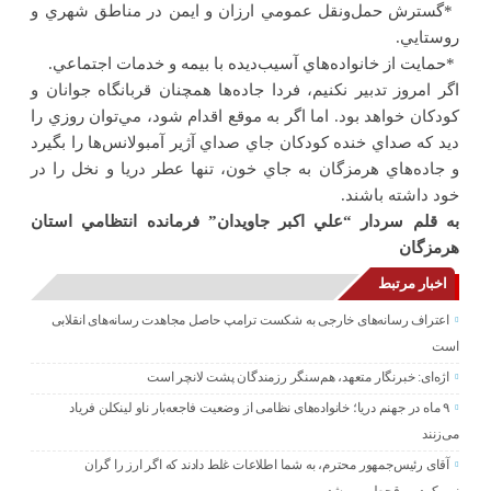
*
گسترش حمل‌ونقل عمومي ارزان و ايمن در مناطق شهري و
روستايي
.
*
حمايت از خانواده‌هاي آسيب‌ديده با بيمه و خدمات اجتماعي
.
اگر امروز تدبير نکنيم، فردا جاده‌ها همچنان قربانگاه جوانان و
کودکان خواهد بود. اما اگر به موقع اقدام شود، مي‌توان روزي را
ديد که صداي خنده کودکان جاي صداي آژير آمبولانس‌ها را بگيرد
و جاده‌هاي هرمزگان به جاي خون، تنها عطر دريا و نخل را در
خود داشته باشند.
به قلم سردار “علي اکبر جاويدان” فرمانده انتظامي استان
هرمزگان
اخبار مرتبط
اعتراف رسانه‌های خارجی به شکست ترامپ حاصل مجاهدت رسانه‌های انقلابی
است
اژه‌ای: خبرنگار متعهد، هم‌سنگر رزمندگان پشت لانچر است
۹ ماه در جهنم دریا؛ خانواده‌های نظامی از وضعیت فاجعه‌بار ناو لینکلن فریاد
می‌زنند
آقای رئیس‌جمهور محترم، به شما اطلاعات غلط دادند که اگر ارز را گران