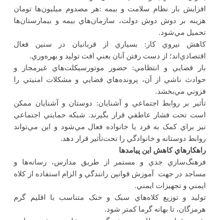
افزايش بار نظام سلامت و بيمه
:
هر مصدوم ميليون‌ها تومان
هزينه بر دوش دوش دولت، سازمان‌هاي بيمه و بيمارستان‌ها
تحميل مي‌شود.
کاهش نيروي کار: بسياري از قربانيان در سنين فعال
اقتصادي‌اند؛ از دست رفتن آنان يعني افت توليد و بهره‌وري
.
بار قضايي و انتظامي: حضور موتورسيکلت‌هاي غيرمجاز و
حوادث ناشي از آن، پرونده‌هاي قضايي و مشکلات امنيتي را
فزوني مي‌بخشد
.
تأثير بر روابط اجتماعي و آشنايان
:
دوستان و آشنايان ممکن
است تحت فشار عاطفي قرار بگيرند
.
شبکه‌ حمايتي اجتماعي
نيز براي کمک به فرد يا خانواده فعال مي‌شود و اين مي‌تواند
روابط دوستانه و خانوادگي را تحت‌تأثير قرار دهد.
راهکارهاي کاهش اين پيامدها
فرهنگ‌سازي جدي و مستمر از طريق مدارس، رسانه‌ها و
مساجد در جهت آموزش قوانين رانندگي و الزام استفاده از کلاه
ايمني و تجهيزات ايمني
.
توليد و توزيع کلاه‌هاي سبک و خنک متناسب با اقليم گرم
هرمزگان، تا بهانه گرما کمتر شود.