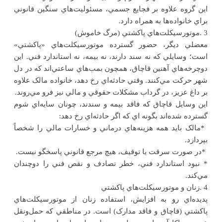
اين گروه علاوه بر فجايع جسمي، مسئوليت‌هاي سنگين قانوني
براي خانواده‌ها به همراه دارد.
3
.
موتورسيکلت‌هاي پاکشتي (مرگ خاموش)
معضلي ديگر، حضور گسترده موتورسيکلت‌هاي «پاکشتي»
است؛ وسايلي که نه سند دارند، نه بيمه، نه استاندارد فني. اين
دوچرخه‌هاي آهنين قاچاق، همچون بمب‌هاي ساعتي‌اند که در دل
شهر حرکت مي‌کنند. وقتي حادثه‌اي رخ دهد، خانواده مالک علاوه
بر داغ عزيز، در گرداب مشکلات حقوقي و مالي نيز فرو مي‌روند
.
اين وسايل قاچاق که فاقد بيمه و سندند، چونان سايه‌اي شوم
گسترده شده‌اند بگونه اي که اگر حادثه‌اي رخ دهد
:
*
مالک بايد همه هزينه‌هاي درماني و خسارات مالي را شخصاً
بپردازد
.
*
در صورت سرقت يا توقيف، هيچ مرجع قانوني پاسخگو نيست
.
* نبود استاندارد فني، خطر تصادف و نقص فني را دوچندان
مي‌کند.
4
.
زنان و موتورسيکلت‌هاي پاکشتي
پديده‌اي رو به افزايش، استفاده زنان از موتورسيکلت‌هاي
پاکشتي (قاچاق و فاقد مدارک) است. در مناطقي که حمل‌ونقل