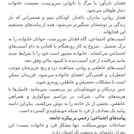
فقدان نان‌آور: با مرگ يا ناتواني سرپرست، معيشت خانواده
دچار طوفان مي‌شود
.
فشار رواني: مادران داغدار، کودکان يتيم و همسراني که بار
زندگي بر دوششان سنگين‌تر مي‌شود، همه از پيامدهاي مستقيم
اين فجايع‌اند
.
آسيب‌هاي اجتماعي: گاه فقدان سرپرست، جوانان خانواده را به
ترک تحصيل ، شروع به کار زودهنگام يا افتادن به دام آسيب‌هاي
اجتماعي مي‌کشاند . خانواده مجبور است خود را با شرايط جديد
مانند مراقبت از فرد آسيب‌ديده يا کمبود مالي وفق دهد
.
آسيب‌هاي عاطفي و رواني: مشاهده‌ درد و رنج عزيزشان موجب
اضطراب و افسردگي اعضاي خانواده مي‌شود، فرزندان ممکن
است با مشکلات تحصيلي و عاطفي روبه‌رو شوند.
حتي نزديکان و خويشاوندان نيز بي‌نصيب نمي‌مانند. فاميل‌ها با
هزينه‌هاي مالي، شرکت در مراسم سوگواري و همراهي
عاطفي، بخشي از بار حادثه را به دوش مي‌کشند. بنابراين دامنه
پيامد يک تصادف از فرد تا شبکه خويشاوندي گسترده است.
پيامدهاي اجتماعي؛ زخمي بر پيکره جامعه
تصادفات موتورسيکلت، تنها مشکل فرد و خانواده نيست؛ اين
بحران دامنه‌اي به وسعت يک استان دارد
: