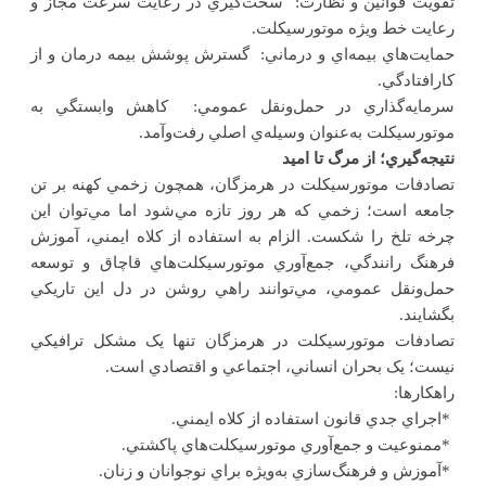
تقويت قوانين و نظارت: سخت‌گيري در رعايت سرعت مجاز و
رعايت خط ويژه موتورسيکلت
.
حمايت‌هاي بيمه‌اي و درماني: گسترش پوشش بيمه درمان و از
کارافتادگي
.
سرمايه‌گذاري در حمل‌ونقل عمومي: کاهش وابستگي به
موتورسيکلت به‌عنوان وسيله‌ي اصلي رفت‌وآمد
.
نتيجه‌گيري؛ از مرگ تا اميد
تصادفات موتورسيکلت در هرمزگان، همچون زخمي کهنه بر تن
جامعه است؛ زخمي که هر روز تازه مي‌شود اما مي‌توان اين
چرخه تلخ را شکست. الزام به استفاده از کلاه ايمني، آموزش
فرهنگ رانندگي، جمع‌آوري موتورسيکلت‌هاي قاچاق و توسعه
حمل‌ونقل عمومي، مي‌توانند راهي روشن در دل اين تاريکي
بگشايند
.
تصادفات موتورسيکلت در هرمزگان تنها يک مشکل ترافيکي
نيست؛ يک بحران انساني، اجتماعي و اقتصادي است
.
راهکارها
:
*
اجراي جدي قانون استفاده از کلاه ايمني
.
*
ممنوعيت و جمع‌آوري موتورسيکلت‌هاي پاکشتي
.
*
آموزش و فرهنگ‌سازي به‌ويژه براي نوجوانان و زنان
.