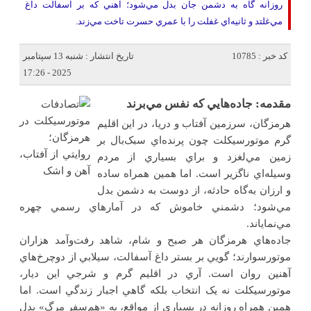
روزانه گاه به دشمن جان بدل مي‌شود؛ آهني که بر آسفالت داغ
مي‌غلتد و ثانيه‌اي غفلت را با عمري حسرت تاخت مي‌زند.
کد خبر : 10785
تاریخ انتشار : شنبه 13 سپتامبر
2025 - 17:26
مقدمه: جاده‌هايي که نفس مي‌برند
هرمزگان، سرزمين آفتاب و دريا، در اين اقليم
گرم موتورسيکلت چون پرنده‌اي سبک‌بال بر
زمين مي‌لغزد و براي بسياري از مردم
وسيله‌اي ناگزير است. اما همين همراه ساده
و ارزان به‌گاه حادثه، از دوست به دشمن بدل
مي‌شود؛ دشمني خاموش که در آمارهاي رسمي چهره
مي‌نماياند
.
جاده‌هاي هرمزگان هر صبح و شام، شاهد رفت‌وآمد هزاران
موتورسوارند؛ گويي بر بستر داغ آسفالت، سيلابي از دوچرخ‌هاي
آهنين روان است. آري در اقليم گرم و شرجي اين ديار،
موتورسيکلت نه يک انتخاب بلکه گاهي اجبار زندگي است. اما
همين همراه روزانه در بسياري از مواقع، به «هم‌سفر مرگ» بدل