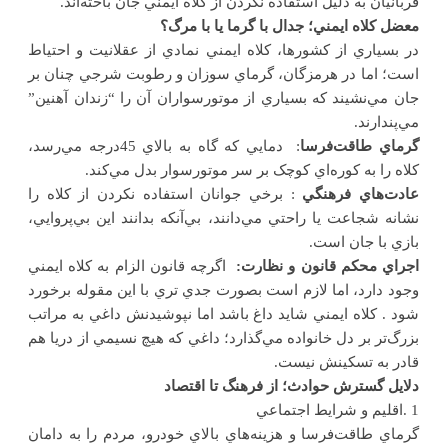
قربانيان به دليل استفاده نکردن از کلاه ايمني جان باخته‌اند.
معضل کلاه ايمني؛ جدال با گرما يا با مرگ؟
در بسياري از کشورها، کلاه ايمني نمادي از عقلانيت و احتياط
است؛ اما در هرمزگان، گرماي سوزان و رطوبت شرجي چنان بر
جان مي‌نشيند که بسياري از موتورسواران آن را “زندان آهنين”
مي‌پندارند
.
گرماي طاقت‌فرسا
: دمايي که گاه به بالاي 45درجه مي‌رسد،
کلاه را به کوره‌اي کوچک بر سر موتورسوار بدل مي‌کند
.
عادت‌هاي فرهنگي
: برخي جوانان استفاده نکردن از کلاه را
نشانه شجاعت يا راحتي مي‌دانند، بي‌آنکه بدانند اين بي‌پروايي،
بازي با جان است
.
اجراي محکم قانون و نظارت:
اگرچه قانون الزام به کلاه ايمني
وجود دارد، اما لازم است بصورت جدي تري با اين مقوله برخورد
شود . کلاه ايمني شايد داغ باشد اما نپوشيدنش داغي به مراتب
بزرگ‌تر بر دل خانواده مي‌گذارد؛ داغي که هيچ نسيمي از دريا هم
قادر به تسکينش نيست
.
دلايل گسترش حوادث؛ از فرهنگ تا اقتصاد
1
.
اقليم و شرايط اجتماعي
گرماي طاقت‌فرسا و هزينه‌هاي بالاي خودرو، مردم را به دامان