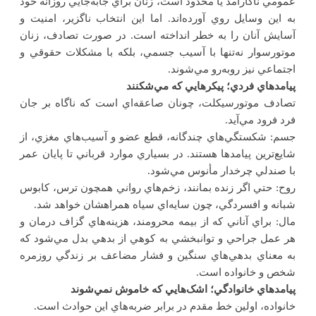
عمومي ناکارآمد يا محدود است، زنان براي جابه‌جايي روزانه خود
به اين وسايل روي آورده‌اند. اما اين انتخاب ناگزير، امنيت و
آسايش آنان را به خطر انداخته است. در صورت تصادف، زنان
موتورسوار نه‌تنها با آسيب جسمي، بلکه با مشکلات حقوقي و
اجتماعي نيز روبه‌رو مي‌شوند.
پيامدهاي فردي؛ پيکرهايي که مي‌شکنند
تصادف موتورسيکلت، چونان صاعقه‌اي است که ناگاه بر جان
فرد فرود مي‌آيد
.
جسم: شکستگي‌هاي چندگانه، قطع عضو و آسيب‌هاي مغزي، از
شايع‌ترين پيامدها هستند. در بسياري موارد قرباني تا پايان عمر
با صندلي چرخدار مأنوس مي‌شود
.
روح: حتي اگر زنده بمانند، زخم‌هاي رواني همچون ترس، کابوس
شبانه و افسردگي، چون سايه‌اي سياه همراهشان خواهد شد
.
مال: براي آناني که از بيمه محرومند، هزينه‌هاي گزاف درمان و
هر عمل جراحي و توانبخشي به کوهي از بدهي بدل مي‌شود که
به معناي بدهي‌هاي سنگين و فشار مضاعف بر زندگي روزمره
شخص و خانواده است.
پيامدهاي خانوادگي؛ اشک‌هايي که خاموش نمي‌شوند
خانواده، اولين خط مقدم در برابر ضربه‌هاي اين حوادث است
.