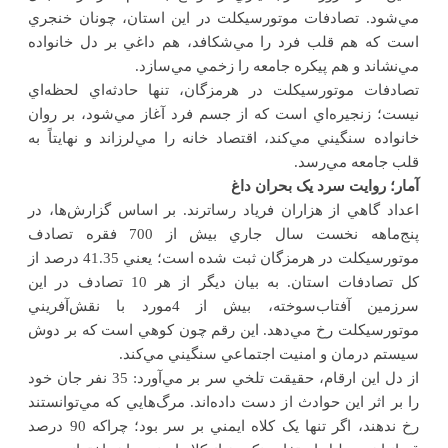
مي‌شود. تصادفات موتورسيکلت در اين استان، چونان خنجري
است که هم قلب فرد را مي‌شکافد، هم داغي بر دل خانواده
مي‌نشاند و هم پيکره جامعه را زخمي مي‌سازد
.
تصادفات موتورسيکلت در هرمزگان، تنها حادثه‌اي لحظه‌اي
نيست؛ زنجيره‌اي است که از جسم فرد آغاز مي‌شود، بر روان
خانواده سنگيني مي‌کند، اقتصاد خانه را مي‌لرزاند و نهايتاً به
قلب جامعه مي‌رسد
.
آمار؛ روايت سرد يک بحران داغ
اعداد گاهي از هزاران فرياد رساترند. بر اساس گزارش‌ها، در
پنج‌ماهه نخست سال جاري بيش از 700 فقره تصادف
موتورسيکلت در هرمزگان ثبت شده است؛ يعني 41.35 درصد از
کل تصادفات استان. به بيان ديگر از هر 10 تصادف در اين
سرزمين آفتاب‌سوخته، بيش از 4مورد با نقش‌آفريني
موتورسيکلت رخ مي‌دهد. اين رقم چون کوهي است که بر دوش
سيستم درمان و امنيت اجتماعي سنگيني مي‌کند
.
از دل اين ارقام، حقيقت تلخي سر بر مي‌آورد: 35 نفر جان خود
را بر اثر اين حوادث از دست داده‌اند. مرگ‌هايي که مي‌توانستند
رخ ندهند، اگر تنها يک کلاه ايمني بر سر بود؛ چراکه 90 درصد