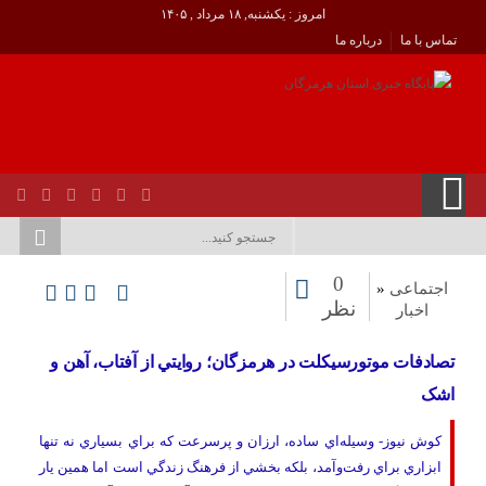
امروز : یکشنبه, ۱۸ مرداد , ۱۴۰۵
تماس با ما
درباره ما
0
اجتماعی
«
نظر
اخبار
تصادفات موتورسيکلت در هرمزگان؛ روايتي از آفتاب، آهن و
اشک
کوش نیوز- وسيله‌اي ساده، ارزان و پرسرعت که براي بسياري نه تنها
ابزاري براي رفت‌وآمد، بلکه بخشي از فرهنگ زندگي است اما همين يار