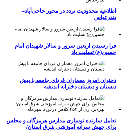
اطلاعیه محدودیت تردد در محور حاجی‌آباد–
بندرعباس
فرا رسیدن اربعین سرور و سالار شهیدان امام
حسین(ع) تسلیت باد
دختران امروز معماران فردای جامعه با پیش
دبستان و دبستان دخترانه اندیشه
تعامل سازنده نوسازی مدارس هرمزگان و مجلس
برای جهش سرانه آموزشی شرق استان/