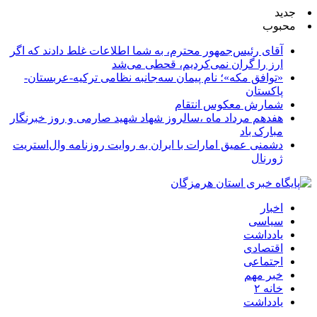
جدید
محبوب
آقای رئیس‌جمهور محترم، به شما اطلاعات غلط دادند که اگر
ارز را گران نمی‌کردیم، قحطی می‌شد
«توافق مکه»؛ نام پیمان سه‌جانبه نظامی ترکیه-عربستان-
پاکستان
شمارش معکوس انتقام
هفدهم مرداد ماه ،سالروز شهاد شهید صارمی و روز خبرنگار
مبارک باد
دشمنی عمیق امارات با ایران به روایت روزنامه وال‌استریت
ژورنال
اخبار
سیاسی
یادداشت
اقتصادی
اجتماعی
خبر مهم
خانه ۲
یادداشت