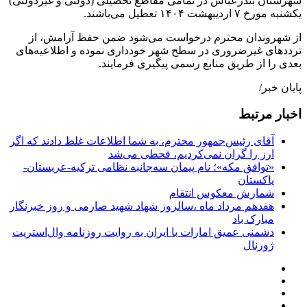
شهرستان بندرعباس در تمامی مقاطع تحصیلی (دولتی و غیردولتی)
یکشنبه مورخ ۷ اردیبهشت ۱۴۰۴ تعطیل می‌باشند.
از شهروندان محترم درخواست می‌شود ضمن حفظ آرامش، از
ترددهای غیرضروری در سطح شهر خودداری نموده و اطلاعیه‌های
بعدی را از طریق منابع رسمی پیگیری فرمایند.
پایان خبر/
اخبار مرتبط
آقای رئیس‌جمهور محترم، به شما اطلاعات غلط دادند که اگر
ارز را گران نمی‌کردیم، قحطی می‌شد
«توافق مکه»؛ نام پیمان سه‌جانبه نظامی ترکیه-عربستان-
پاکستان
شمارش معکوس انتقام
هفدهم مرداد ماه ،سالروز شهاد شهید صارمی و روز خبرنگار
مبارک باد
دشمنی عمیق امارات با ایران به روایت روزنامه وال‌استریت
ژورنال