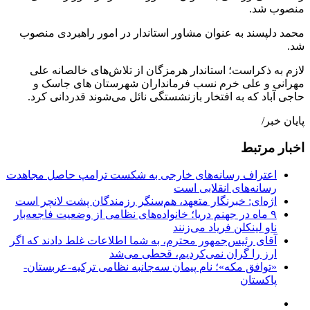
منصوب شد.
محمد دلپسند به عنوان مشاور استاندار در امور راهبردی منصوب
شد.
لازم به ذکراست؛ استاندار هرمزگان از تلاش‌های خالصانه علی
مهرانی و علی خرم نسب فرمانداران شهرستان های جاسک و
حاجی آباد که به افتخار بازنشستگی نائل می‌شوند قدردانی کرد.
پایان خبر/
اخبار مرتبط
اعتراف رسانه‌های خارجی به شکست ترامپ حاصل مجاهدت
رسانه‌های انقلابی است
اژه‌ای: خبرنگار متعهد، هم‌سنگر رزمندگان پشت لانچر است
۹ ماه در جهنم دریا؛ خانواده‌های نظامی از وضعیت فاجعه‌بار
ناو لینکلن فریاد می‌زنند
آقای رئیس‌جمهور محترم، به شما اطلاعات غلط دادند که اگر
ارز را گران نمی‌کردیم، قحطی می‌شد
«توافق مکه»؛ نام پیمان سه‌جانبه نظامی ترکیه-عربستان-
پاکستان