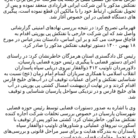
نفتکش مذکور با این شرکت ایرانی قراردادی منعقد نموده و پس از
تحویل نفتکش، ارتباط خود را با مالکین آن قطع نموده است، پیگیری
های دستگاه قضایی در این خصوص آغاز شد.
قهرمانی تصریح کرد: در نتیجه بررسی نهادهای امنیتی گزارشاتی
واصل شد که این شرکت خارجی با نفتکش پی یوریتی اقدام به
قاچاق سوخت می کند و بر این اساس، دادستان بندرعباس در مورخ
۱۸ بهمن ۱۴۰۰ دستور توقیف نفتکش مذکور را صادر کرد.
رئیس کل دادگستری استان هرمزگان خاطرنشان کرد: در راستای
اجرای دستور قضایی با پیگیری رئیس حوزه قضایی پارسیان،
دلاورمردان ناوتیب ۴۱۲ ذوالفقار نیروی دریایی سپاه پاسداران
انقلاب اسلامی با همکاری سربازان گمنام امام زمان (عج) نسبت به
شناسایی نفتکش و اجرای عملیات توقیف آن در آب‌های خلیج فارس
اقدام کردند و در نهایت اردیبهشت امسال کشتی پی یوریتی در آب
های خلیج فارس و در نزدیکی سواحل پارسیان شناسایی و توقیف
شد.
وی با اشاره به صدور دستورات قضایی توسط رئیس حوزه قضایی
شهرستان پارسیان در خصوص بررسی تخلفات شرکت اجاره کننده
نفتکش مذکور، خاطرنشان کرد: کشتی مذکور پس از توقیف با
اسکورت نیروهای عملیاتی و شناورهای ناوتیپ ذوالفقار سپاه
پاسداران به بندرگاه هدایت و برای سیر مراحل قانونی و بررسی‌های
لازم تحویل مقامات قضایی شده است.