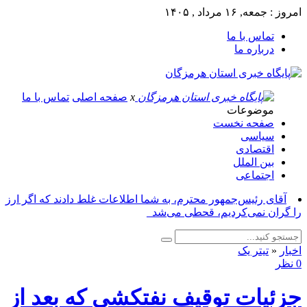
امروز : جمعه, ۱۶ مرداد , ۱۴۰۵
تماس با ما
درباره ما
x
صفحه اصلی
تماس با ما
موضوعات
صفحه نخست
سیاسی
اقتصادی
بین الملل
اجتماعی
آقای رئیس‌جمهور محترم، به شما اطلاعات غلط دادند که اگر ارز
را گران نمی‌کردیم، قحطی می‌شد_
اخبار
«
تیتر یک
0 نظر
جزئیات توقیف نفتکشی که بعد از