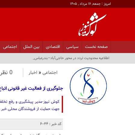
امروز : جمعه, ۱۶ مرداد , ۱۴۰۵
صفحه نخست
سیاسی
اقتصادی
بین الملل
اجتماعی
اطلاعیه محدودیت تردد در محور حاجی‌آباد–بندرعباس_
0 نظر
اجتماعی
«
اخبار
جلوگیری از فعالیت غیر قانونی اتباع
کوش نیوز-مدیر پیشگیری و رفع تخلفات
جهت حمایت از فروشندگان محلی خبر د
کد خبر : 6044