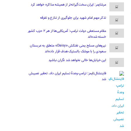
مرشایمر: ایران سخت‌گیرانه‌تر از همیشه مذاکره خواهد کرد
تذکر مهم امام شهید برای جلوگیری از تنازع و تفرقه
مقام مستعفی دولت ترامپ: آمریکایی‌ها از هر ۲ حزب کشور
خسته شده‌اند
نیروهای مسلح یمنی نفتکش «Daisy» متعلق به عربستان
سعودی را با موشک بالستیک هدف قرار داده‌اند
این خیابان‌ها خالی نخواهد شد نگران نباشید
فایننشال‌تایمز: ترامپ وعدۀ تسلیم ایران داد، تحقیر نصیبش
شد