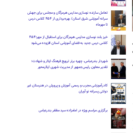
تعامل سازنده نوسازی مدارس هرمزگان و مجلس برای جهش
سرانه آموزشی شرق استان/ بهره‌برداری از ۴۵۴ کلاس درس
تا مهرماه
خیز بلند نوسازی مدارس هرمزگان برای استقبال از مهر؛۴۵۴
کلاس درس جدید به فضای آموزشی استان افزوده می‌شود
شهردار بندرعباس، چهره برتر ترویج فرهنگ ایثار و شهادت؛
تقدیر معاون رئیس‌جمهور از مدیریت شهری ایثارمحور
کادرآموزشی مجرب و رسمی آموزش و پرورش در هنرستان غیر
دولتی پسرانه نو آوران
برگزاری مراسم ویژه در امامزاده سید مظفر بندرعباس