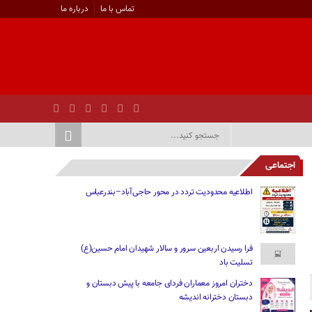
تماس با ما
درباره ما
اجتماعی
اطلاعیه محدودیت تردد در محور حاجی‌آباد–بندرعباس
فرا رسیدن اربعین سرور و سالار شهیدان امام حسین(ع)
تسلیت باد
دختران امروز معماران فردای جامعه با پیش دبستان و
دبستان دخترانه اندیشه