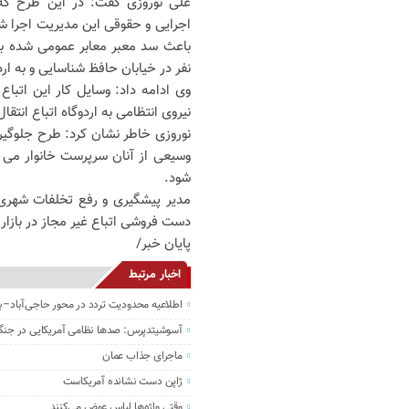
علی نوروزی گفت: در این طرح که 
اجرایی و حقوقی این مدیریت اجرا ش
نفر در خیابان حافظ شناسایی و به ار
وی ادامه داد: وسایل کار این اتباع
نیروی انتظامی به اردوگاه اتباع انتقا
نوروزی خاطر نشان کرد: طرح جلوگیر
وسیعی از آنان سرپرست خانوار می ب
شود.
مدیر پیشگیری و رفع تخلفات شهری
دست فروشی اتباع غیر مجاز در بازار را به شمار
پایان خبر/
اخبار مرتبط
اطلاعیه محدودیت تردد در محور حاجی‌آباد–ب
آسوشیتدپرس: صدها نظامی آمریکایی در جنگ 
ماجرای جذاب عمان
ژاپن دست نشانده آمریکاست
وقتی واژه‌ها لباس عوض می‌کنند