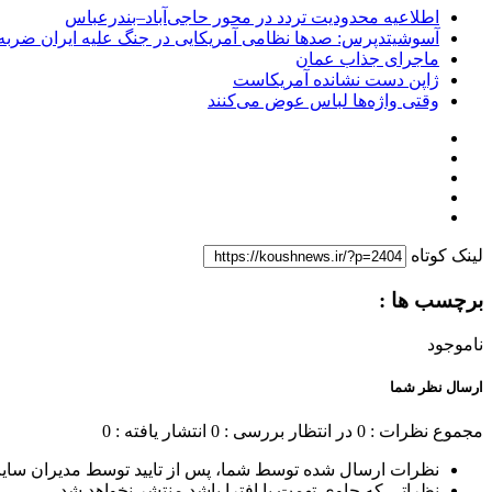
اطلاعیه محدودیت تردد در محور حاجی‌آباد–بندرعباس
آسوشیتدپرس: صدها نظامی آمریکایی در جنگ علیه ایران ضربه 
ماجرای جذاب عمان
ژاپن دست نشانده آمریکاست
وقتی واژه‌ها لباس عوض می‌کنند
لینک کوتاه
برچسب ها :
ناموجود
ارسال نظر شما
مجموع نظرات : 0
در انتظار بررسی : 0
انتشار یافته : 0
نظرات ارسال شده توسط شما، پس از تایید توسط مدیران سای
نظراتی که حاوی تهمت یا افترا باشد منتشر نخواهد شد.