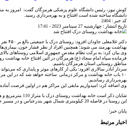
کوش نیوز- رئیس دانشگاه علوم پزشکی هرمزگان گفت: امروز به منا
دانشگاه ساخته شده است افتتاح و به بهره‌برداری رسید.
کد خبر : 2404
تاریخ انتشار : چهارشنبه 27 سپتامبر 2023 - 17:41
دکتر غل
بهداشت بهرمند می شوند؛ همچنین افراد از نظر فشار خون، بیماری‌ها
وی بیان کرد: به برکت نظام مقدس جمهوری اسلامی روستاهای بالای ۵۰۰ نفر از خانه‌های بهداشت برخوردار هستند و خدمات اولیه بهداشتی را با بهترین استاندارها دریافت می کنن
مناطق روستایی استان هرمزگان باشیم.
سردار اباذر سالاری افزود: یکی از کارهای موثر و پایداری که می‌تو
بهره‌برداری رساندیم.
وی اضافه کرد: امیدواریم مابقی این مراکز هم در اولین فرصت آماده به
شایان ذکر است خانه بهداشت روستای دزک با متراژ 110 مترمربع و هزینه 20 میلیارد تومان تجهیز و ساخته شد.
این روستا در فاصله 20 کیلومتری شمال شهر بندرعباس و در مسیر جاده بندر به سیرجان قرار دارد و فاصله روستا تا جاده اصلی 8 کیلومتر است.
پایان خبر/
اخبار مرتبط