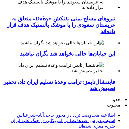
نیروهای مسلح یمنی نفتکش «Daisy» متعلق به
عربستان سعودی را با موشک بالستیک هدف قرار
داده‌اند
این خیابان‌ها خالی نخواهد شد نگران نباشید
فایننشال‌تایمز: ترامپ وعدۀ تسلیم ایران داد، تحقیر
نصیبش شد
جدید
محبوب
اطلاعیه محدودیت تردد در محور حاجی‌آباد–بندرعباس
آسوشیتدپرس: صدها نظامی آمریکایی در جنگ علیه ایران
ضربه مغزی شده‌اند