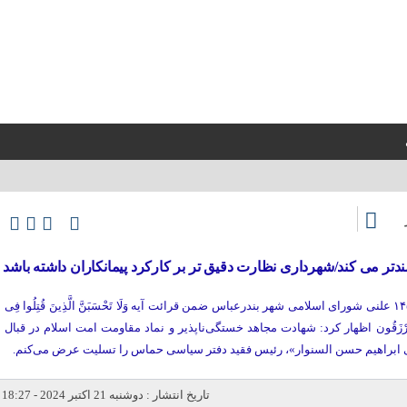
تر می کند/شهرداری نظارت دقیق تر بر کارکرد پیمانکاران داشته باشد
کوش نیوز-عیسی عباسی در جلسه ۱۴۵ علنی شورای اسلامی شهر بندرعباس ضمن قرائت آیه وَلَا تَحْسَبَنَّ الَّذِینَ قُتِلُوا فِی
ِنْدَ رَبِّهِمْ یرْزَقُون اظهار کرد: شهادت مجاهد خستگی‌ناپذیر و نماد مقاومت امت اسلام در قبال
ابراهیم حسن السنوار»، رئیس فقید دفتر سیاسی حماس را تسلیت عرض می‌کنم.
تاریخ انتشار : دوشنبه 21 اکتبر 2024 - 18:27