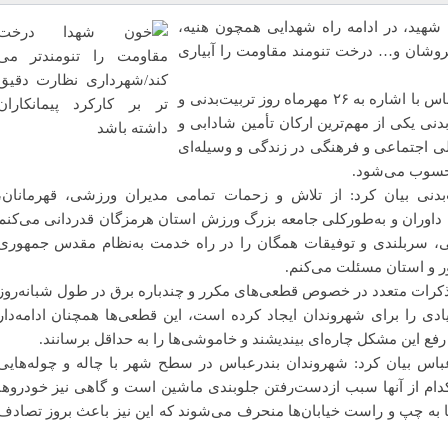
شهید، در ادامه راه شهدایی همچون هنیه،
وشان و… درخت تنومند مقاومت را آبیاری
رئیس شورای اسلامی شهر بندرعباس با اشاره به ۲۶ مهرماه روز تربیت‌بدنی و
نی یکی از مهم‌ترین ارکان تأمین شادابی و
اجتماعی و فرهنگی در زندگی و وسیله‌ای
محسوب می‌شود.
دنی بیان کرد: از تلاش و زحمات تمامی مدیران ورزشی، قهرمانان،
 داوران و به‌طورکلی جامعه بزرگ ورزش استان هرمزگان قدردانی می‌کنم
، سربلندی و توفیقات همگان را در راه خدمت به‌نظام مقدس جمهوری
ر و استان مسئلت می‌کنم.
تذکرات متعدد در خصوص قطعی‌های مکرر و چندباره برق در طول شبانه‌روز
ی را برای شهروندان ایجاد کرده است، این قطعی‌ها همچنان ادامه‌دار
فع این مشکل چاره‌ای بیندیشند و خاموشی‌ها را به حداقل برسانند.
س بیان کرد: شهروندان بندرعباس در سطح شهر با چاله و چوله‌هایی
کدام از آنها سبب ازدست‌رفتن جلوبندی ماشین است و گاهی نیز خودروها
‌ها به چپ و راست خیابان‌ها منحرف می‌شوند که این نیز باعث بروز تصادف