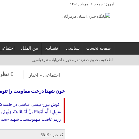
امروز : جمعه, ۱۶ مرداد , ۱۴۰۵
صفحه نخست
سیاسی
اقتصادی
بین الملل
اجتماعی
آسوشیتدپرس_
0 نظر
اجتماعی
«
اخبار
خون شهدا درخت مقاومت را تنومند
سَبِیلِ اللَّهِ أَمْوَاتًا بَلْ أَحْیاءٌ ع
رژیم غاصب صهیونیستی، شهید «یحیی 
کد خبر : 6819