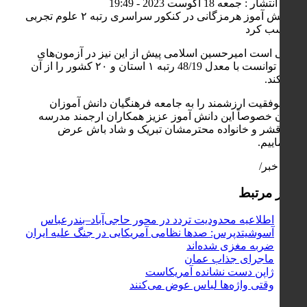
تاریخ انتشار : جمعه 18 آگوست 2023 - 19:49
گفتنی است امیرحسین اسلامی پیش از این نیز در آزمون‌های
نهایی توانست با معدل 48/19 رتبه ۱ استان و ۲۰ کشور را از آن
خود کند.
این موفقیت ارزشمند را به جامعه فرهنگیان دانش آموزان
استان خصوصاً این دانش آموز عزیز همکاران ارجمند مدرسه
خرد قشر و خانواده محترمشان تبریک و شاد باش عرض
می‌نماییم.
پایان خبر/
اخبار مرتبط
اطلاعیه محدودیت تردد در محور حاجی‌آباد–بندرعباس
آسوشیتدپرس: صدها نظامی آمریکایی در جنگ علیه ایران
ضربه مغزی شده‌اند
ماجرای جذاب عمان
ژاپن دست نشانده آمریکاست
وقتی واژه‌ها لباس عوض می‌کنند