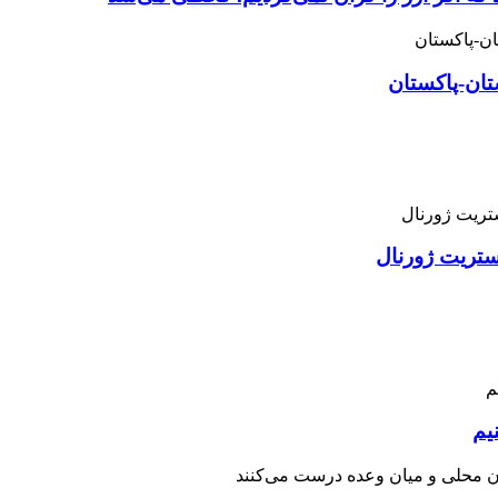
تان-پاکستان
استریت ژورنال
یم