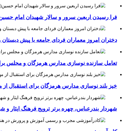
فرا رسیدن اربعین سرور و سالار شهیدان امام حسین(
دختران امروز معماران فردای جامعه با پیش دبستان و
تعامل سازنده نوسازی مدارس هرمزگان و مجلس برای جهش سرانه
خیز بلند نوسازی مدارس هرمزگان برای استقبال از مهر؛۴۵۴ کلاس درس جدید به فضای آموزشی استان افزوده 
شهردار بندرعباس، چهره برتر ترویج فرهنگ ایثار و ش