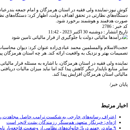
کوش نیوز-نماینده ولی فقیه در استان هرمزگان و امام جمعه بندرعبا
دستگاه‌های نظارتی در تحقق اهداف دولت، اظهار کرد: دستگاه‌های نظارتی
صورت هدفمند و هوشمند برخورد شود.
کد خبر : 2786
تاریخ انتشار : دوشنبه 30 اکتبر 2023 - 11:42
حجت‌الاسلام والمسلمین محمد عبادی‌زاده عنوان کرد: دیوان محاسبات 
تصمیمات بهتر و نزدیک به واقعیت ارائه کند. هر چه استان هرمزگان 
نماینده ولی فقیه در استان هرمزگان، با اشاره به مسئله فرار مالیات
سایر منابع ناپایدار دیگر کاهش پیدا کند اما نباید میزان مالیات دریا
مالیاتی استان هرمزگان افزایش پیدا کند.
پایان خبر/
اخبار مرتبط
اعتراف رسانه‌های خارجی به شکست ترامپ حاصل مجاهدت رسا
اژه‌ای: خبرنگار متعهد، هم‌سنگر رزمندگان پشت لانچر است
۹ ماه در جهنم دریا؛ خانواده‌های نظامی از وضعیت فاجعه‌بار ناو لینکلن فریاد می‌زنند