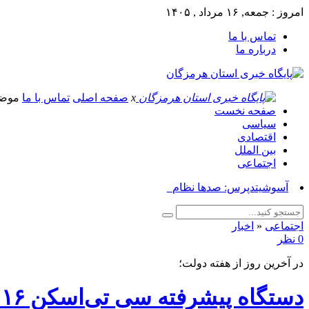
امروز : جمعه, ۱۶ مرداد , ۱۴۰۵
تماس با ما
درباره ما
x
صفحه اصلی
تماس با ما
موض
صفحه نخست
سیاسی
اقتصادی
بین الملل
اجتماعی
آسوشیتدپرس: صدها نظامی آمریکایی در ج_
اجتماعی
«
اخبار
0 نظر
در آخرین روز از هفته دولت؛
دستگاه پیشرفته سی تی‌اسکن ۱۶ اسلایس در بیمارستان شهید محمدی بندرعباس افتتاح شد