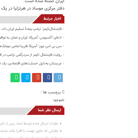
ایران کشته شده است.
دفتر مرکزی موساد در هرتزلیا در یک
اخبار مرتبط
فایننشال‌تایمز: ترامپ وعدۀ تسلیم ایران داد
ادعای آکسیوس: آمریکا، ایران و عمان به تواف
سی بی اس نیوز: آمریکا تقریبا تمامی موشک‌ه
روایت فایننشال تایمز از سردرگمی ترامپ در قب
عربستان به‌دلیل خسارت‌های اقتصادی، یک تر
برچسب ها :
ناموجود
ارسال نظر شما
نظرات ارسال شده توسط شما، پس از تایی
نظراتی که حاوی تهمت یا افترا باشد منتش