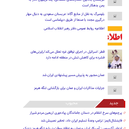
یمن بدهکار است
بلومبرگ به نقل از منابع آگاه: عربستان سعودی به دنبال مهار
درگیری مجدد با صنعا از طریق دیپلماسی است
اطلاعیه روابط عمومی دفتر رهبر انقلاب اسلامی
قطر: اسرائیل در اجرای توافق غزه تعلل می‌کند/رایزنی‌های
فشرده برای کاهش تنش در منطقه ادامه دارد
عمان مجبور به پذیرش مسیر پیشنهادی ایران شد
جزئیات مذاکرات ایران و عمان برای بازگشایی تنگه هرمز
جدید
محبوب
پرچم‌های سرخ انتقام در دستان جاماندگان پیاده‌وری اربعین مردم شیراز
فایننشال‌تایمز: ترامپ وعدۀ تسلیم ایران داد، تحقیر نصیبش شد
ادعای آکسیوس: آمریکا، ایران و عمان به توافق موقت درباره تنگه هرمز نزدیک