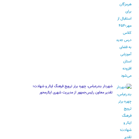
شهردار بندرعباس، چهره برتر ترویج فرهنگ ایثار و شهادت؛
تقدیر معاون رئیس‌جمهور از مدیریت شهری ایثارمحور