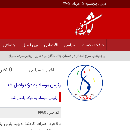
امروز : پنجشنبه, ۱۵ مرداد , ۱۴۰۵
صفحه نخست
سیاسی
اقتصادی
بین الملل
اجتماعی
پرچم‌های سرخ انتقام در دستان جاماندگان پیاده‌وری اربعین مردم شیراز_
0 نظر
اخبار
«
سیاسی
رئیس موساد به درک واصل شد
رئیس موساد به درک واصل شد.
کد خبر : 9960
بالاخره اعتراف کردند! دیوید بارن