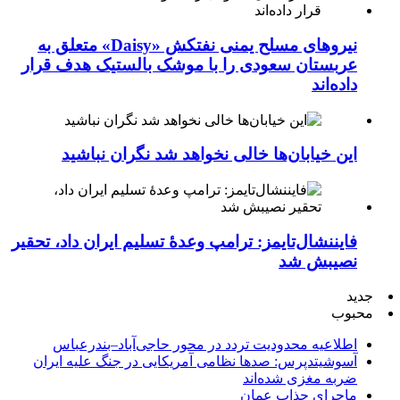
نیروهای مسلح یمنی نفتکش «Daisy» متعلق به
عربستان سعودی را با موشک بالستیک هدف قرار
داده‌اند
این خیابان‌ها خالی نخواهد شد نگران نباشید
فایننشال‌تایمز: ترامپ وعدۀ تسلیم ایران داد، تحقیر
نصیبش شد
جدید
محبوب
اطلاعیه محدودیت تردد در محور حاجی‌آباد–بندرعباس
آسوشیتدپرس: صدها نظامی آمریکایی در جنگ علیه ایران
ضربه مغزی شده‌اند
ماجرای جذاب عمان