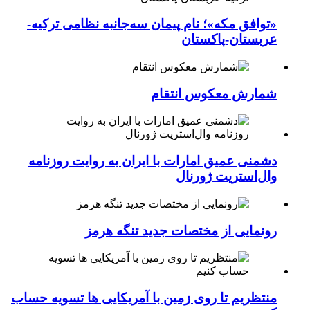
«توافق مکه»؛ نام پیمان سه‌جانبه نظامی ترکیه-
عربستان-پاکستان
شمارش معکوس انتقام
دشمنی عمیق امارات با ایران به روایت روزنامه
وال‌استریت ژورنال
رونمایی از مختصات جدید تنگه هرمز
منتظریم تا روی زمین با آمریکایی ها تسویه حساب