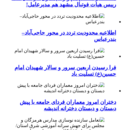
رییس هیات فوتبال مشهد هم مدیرعامل!
اطلاعیه محدودیت تردد در محور حاجی‌آباد–
بندرعباس
فرا رسیدن اربعین سرور و سالار شهیدان امام
حسین(ع) تسلیت باد
دختران امروز معماران فردای جامعه با پیش
دبستان و دبستان دخترانه اندیشه