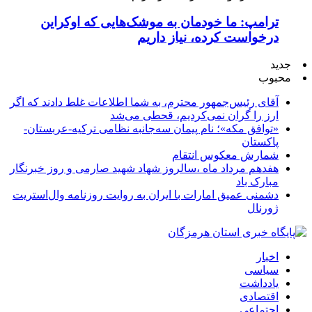
ترامپ: ما خودمان به موشک‌هایی که اوکراین
درخواست کرده، نیاز داریم
جدید
محبوب
آقای رئیس‌جمهور محترم، به شما اطلاعات غلط دادند که اگر
ارز را گران نمی‌کردیم، قحطی می‌شد
«توافق مکه»؛ نام پیمان سه‌جانبه نظامی ترکیه-عربستان-
پاکستان
شمارش معکوس انتقام
هفدهم مرداد ماه ،سالروز شهاد شهید صارمی و روز خبرنگار
مبارک باد
دشمنی عمیق امارات با ایران به روایت روزنامه وال‌استریت
ژورنال
اخبار
سیاسی
یادداشت
اقتصادی
اجتماعی