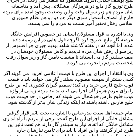
شیخ یوسف جمالی افزود: همانطور که انتظار می رفت، در اجرای
طرح توزیع گاز مایع در هرمزگان مشکلاتی پیش آمد و متاسفانه
شان مردم هم زیر سوال رفت و این وضعیت بوجود آمده برای مردم
خارج از انصاف است.از سوی دیگر هم دین و هم نظام جمهوری
اسلامی رفتار تحقیر آمیز نسبت به مردم را نمی پسندد.
وی با اشاره به قول مسئولان استانی در خصوص افزایش جایگاه
عرضه گاز مایع تصریح کرد: اگرچه قول هایی در این زمینه داده
شده، اما آنچه که در هفته گذشته شاهد بودیم چیزی جز افسوس از
زیر سوال رفتن شان مردم ندیدیم و کاش مسئولان خودشان در
صف سیلندر گاز می ایستاند تا مشقت تامین گاز و زیر سوال رفت
شخصیت مردم را تجربه می کردند.
وی با انتقاد از اجرای این طرح با قیمت اعلامی افزود: می گویند اگر
کسی بیشتر از سهمیه مصوب، سیلندر گاز می خواهد باید با قیمت
فوب خلیج فارس خریداری کند؛ تصمیم گیران کشوری که این طرح
را برای مردم هرمزگان اجرا می کنند، بدانند مردم زمانی از واژه
فوب خلیج فارس خوشحال می شوند که رفاهی در حد قیمت فوب
خلیج فارس داشته باشند نه اینکه زندگی شان بدتر از گذشته شود.
امام جمعه اهل سنت بندرعباس با اشاره به تحت تاثیر قرار گرفتن
مشاغل خانگی از اجرای این طرح گفت: برخی از مردم با راه اندازی
مشاغل خانگی که اتفاقا نیاز به سیلندر گاز دارند هم تحت تاثیر این
طرح قرار گرفتند و این افراد یا باید برای تامین نیازشان چاره
اندیشی کرد و یا تولیدات شان را با قیمت فوب خلیج فارس عرضه